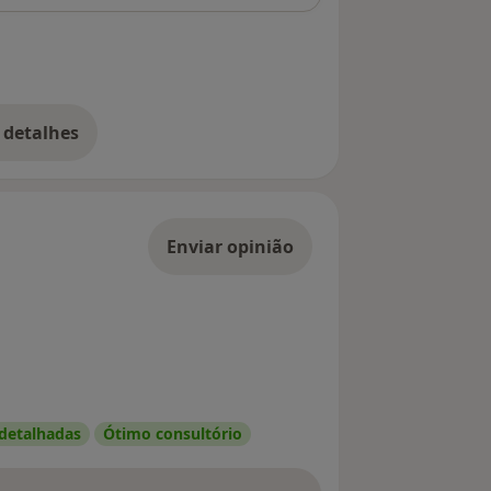
 detalhes
bre o endereço
Enviar opinião
 detalhadas
Ótimo consultório