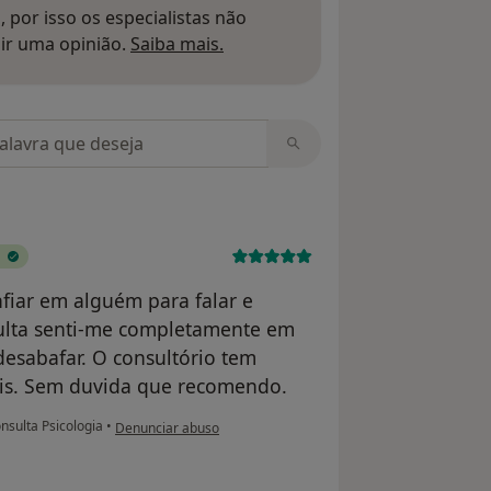
 por isso os especialistas não
Saber mais sobre pareceres
ir uma opinião.
Saiba mais.
m opiniões
onfiar em alguém para falar e
sulta senti-me completamente em
desabafar. O consultório tem
ais. Sem duvida que recomendo.
na opinião do utilizador Catarina Ferreira
nsulta Psicologia
•
Denunciar abuso