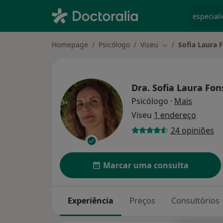
especiali
Homepage
Psicólogo
Viseu
Sofia Laura 
Mudar de cidade
Dra.
Sofia Laura Fon
sobre as
Psicólogo
·
Mais
Viseu
1 endereço
24 opiniões
Marcar uma consulta
Experiência
Preços
Consultórios