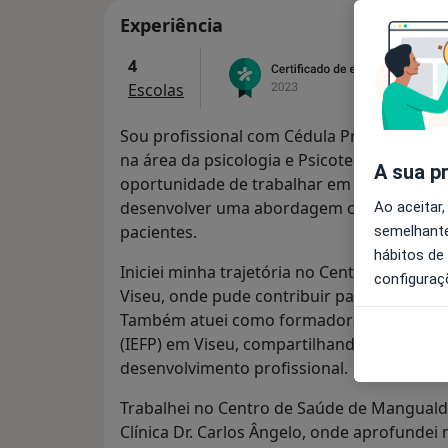
Experiência
4
Escolas
Sou profissional com Cédula Profissional n
na área da psicologia e Psicoterapia. Ao lo
A sua p
oportunidade de trabalhar em diversos co
desenvolver uma abordagem centrada no 
Ao aceitar,
pacientes.
semelhante
hábitos de
Iniciei minha trajetória no Centro de Orien
configuraç
Viseu, onde pude contribuir para o suporte 
Também atuei como formadora no Institut
(IEFP) em Viseu, compartilhando conheci
desenvolvimento profissional.
Trabalhei no Centro de Saúde de Mangualde
Clínica Dr. Carlos Ângelo, onde aprofundei m