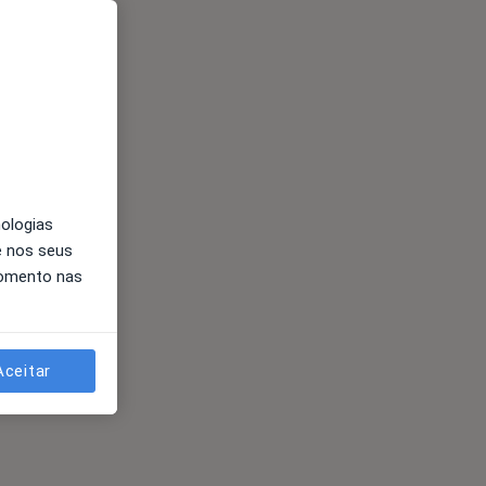
nologias
e nos seus
momento nas
Aceitar