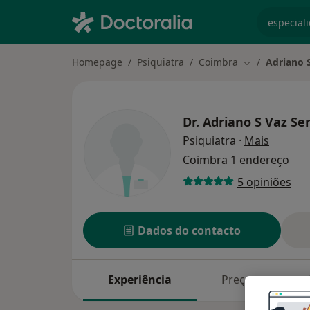
especiali
Homepage
Psiquiatra
Coimbra
Adriano S
Mudar de cid
Dr.
Adriano S Vaz Se
sobre a
Psiquiatra
·
Mais
Coimbra
1 endereço
5 opiniões
Dados do contacto
Experiência
Preços