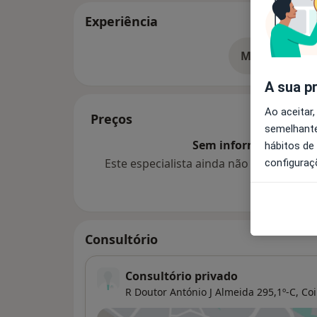
Experiência
Mostrar mais
so
A sua p
Ao aceitar,
Preços
semelhante
Sem informação sobre 
hábitos de
Este especialista ainda não adicionou
configuraç
Consultório
Consultório privado
R Doutor António J Almeida 295,1º-C,
Co