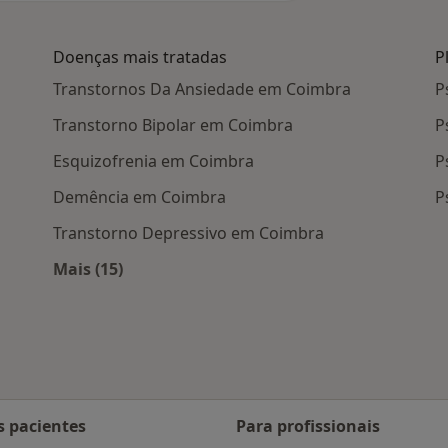
Doenças mais tratadas
P
Transtornos Da Ansiedade em Coimbra
P
Transtorno Bipolar em Coimbra
P
Esquizofrenia em Coimbra
P
Demência em Coimbra
P
Transtorno Depressivo em Coimbra
Mais (15)
Mais na categoria: Doenças mais tratadas
s pacientes
Para profissionais