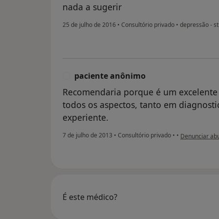
nada a sugerir
25 de julho de 2016
•
Consultório privado
•
depressão - st
paciente anônimo
P
Recomendaria porque é um excelente 
todos os aspectos, tanto em diagnost
experiente.
na opinião do 
7 de julho de 2013
•
Consultório privado
•
•
Denunciar ab
É este médico?