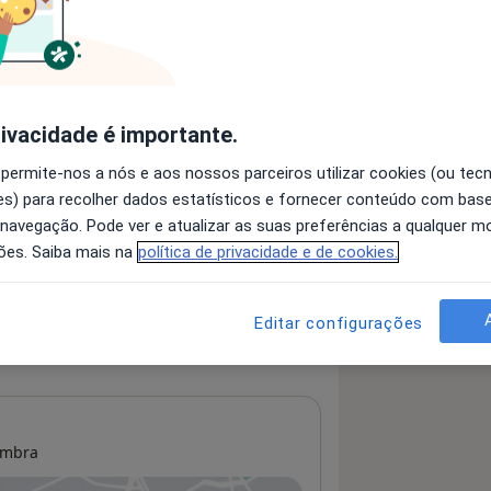
 detalhes
bre a experiência
rivacidade é importante.
 permite-nos a nós e aos nossos parceiros utilizar cookies (ou tec
s) para recolher dados estatísticos e fornecer conteúdo com bas
serviços e preços
 navegação. Pode ver e atualizar as suas preferências a qualquer 
 nenhuma informação sobre serviços
ões. Saiba mais na
política de privacidade e de cookies.
Editar configurações
imbra