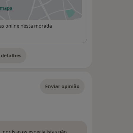
 mapa
re num novo separador
rvas online nesta morada
 detalhes
bre o endereço
Enviar opinião
 por isso os especialistas não