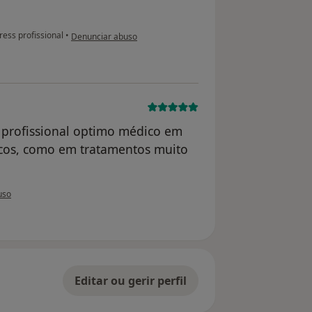
na opinião do utilizador anônimo
ress profissional
•
Denunciar abuso
profissional optimo médico em
icos, como em tratamentos muito
utilizador paciente anônimo
uso
Editar ou gerir perfil