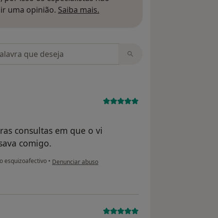
Saber mais sobre pareceres
ir uma opinião.
Saiba mais.
m opiniões
ras consultas em que o vi
sava comigo.
na opinião do utilizador paciente
o esquizoafectivo
•
Denunciar abuso