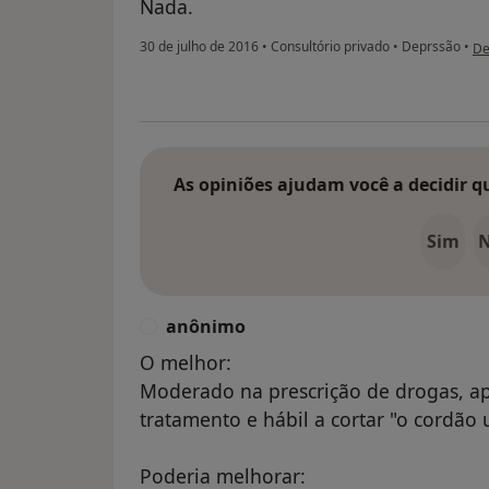
Nada.
na
30 de julho de 2016
•
Consultório privado
•
Deprssão
•
De
As opiniões ajudam você a decidir q
Sim
anônimo
A
O melhor:
Moderado na prescrição de drogas, ap
tratamento e hábil a cortar "o cordão 
Poderia melhorar: