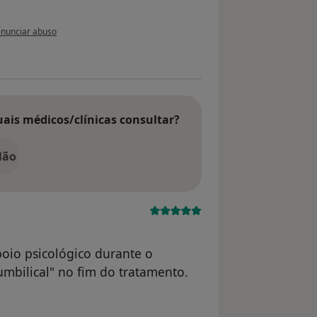
 opinião do utilizador paciente
nunciar abuso
uais médicos/clínicas consultar?
Não
oio psicológico durante o
umbilical" no fim do tratamento.