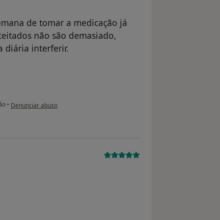
semana de tomar a medicação já
ceitados não são demasiado,
iária interferir.
na opinião do utilizador paciente anônimo
ão
•
Denunciar abuso