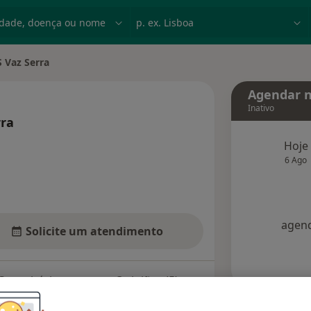
dade, doença ou nome
p. ex. Lisboa
 Vaz Serra
ade
Agendar n
Inativo
rra
s especializações
Hoje
6 Ago
agend
Solicite um atendimento
Consultórios
Opiniões (5)