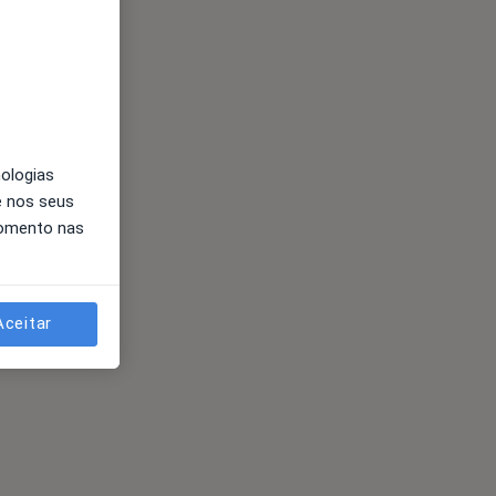
nologias
e nos seus
momento nas
Aceitar