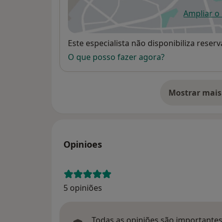
Ampliar o
ab
Disponibilidade
Este especialista não disponibiliza rese
O que posso fazer agora?
Mostrar mais
so
Opinioes
5 opiniões
Todas as opiniões são importantes,