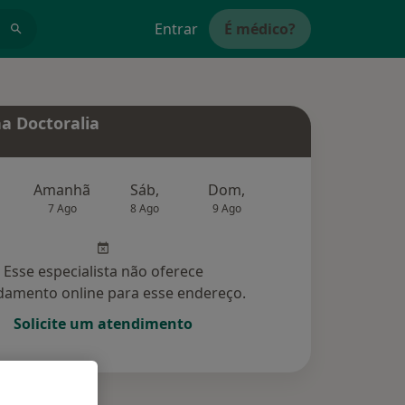
Entrar
É médico?
a Doctoralia
Amanhã
Sáb,
Dom,
Segunda-feira
Ter,
7 Ago
8 Ago
9 Ago
10 Ago
11 Ag
Esse especialista não oferece
amento online para esse endereço.
Solicite um atendimento