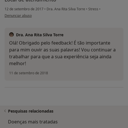
12 de setembro de 2017
•
Dra. Ana Rita Silva Torre
•
Stress
•
na opinião do utilizador Conta eliminada
Denunciar abuso
Dra. Ana Rita Silva Torre
Olá! Obrigado pelo feedback! É tão importante
para mim ouvir as suas palavras! Vou continuar a
trabalhar para que a sua experiência seja ainda
melhor!
11 de setembro de 2018
Pesquisas relacionadas
Doenças mais tratadas