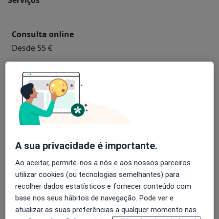
Consulta online
Desde 55 €
Avaliação neuropsicológica
Desde 55 €
Avaliação Psicológica
Desde 40 €
A sua privacidade é importante.
Coaching Psicológico
Ao aceitar, permite-nos a nós e aos nossos parceiros
Desde 40 €
utilizar cookies (ou tecnologias semelhantes) para
recolher dados estatísticos e fornecer conteúdo com
base nos seus hábitos de navegação. Pode ver e
Check-up de saúde mental
atualizar as suas preferências a qualquer momento nas
Desde 55 €