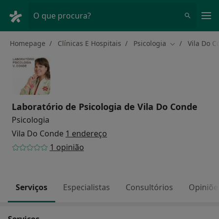
Men
O que procura?
Homepage
Clínicas E Hospitais
Psicologia
Vila Do 
Mudar de cida
Laboratório de Psicologia de Vila Do Conde
Psicologia
Vila Do Conde
1 endereço
1 opinião
Serviços
Especialistas
Consultórios
Opiniõe
Serviços