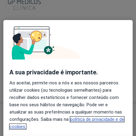
GP Médicos - Gagliardini & Patrício Lda -
Medicina Do Trabalho E Prevenção
Ocupacional
·
Mais
Psicólogo, Acupuntor, Especialista em análises clínicas
Rua da Alegria 857, Porto
•
Mapa
GP Médicos - Gagliardini & Patrício Lda - Medicina Do Trabalho E Prevenção Ocupacional
A sua privacidade é importante.
Nenhum profissional neste centro médico tem consultas disponíveis
Ao aceitar, permite-nos a nós e aos nossos parceiros
Mostrar perfil
utilizar cookies (ou tecnologias semelhantes) para
recolher dados estatísticos e fornecer conteúdo com
base nos seus hábitos de navegação. Pode ver e
atualizar as suas preferências a qualquer momento nas
configurações. Saiba mais na
política de privacidade e de
cookies.