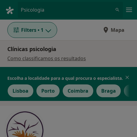
Men
Psicologia
Filters
• 1
Mapa
Clínicas psicologia
Como classificamos os resultados
Escolha a localidade para a qual procura o especialista.
Lisboa
Porto
Coimbra
Braga
Ave