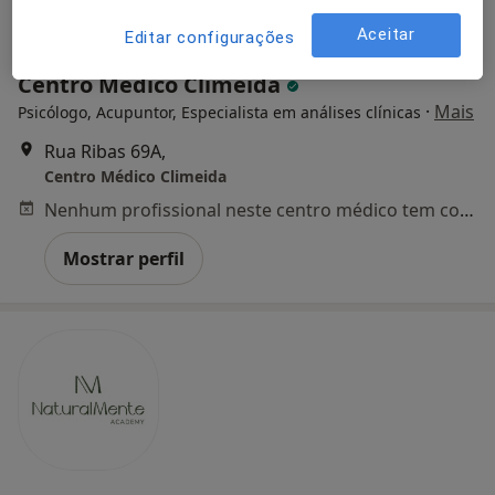
Aceitar
Editar configurações
Centro Médico Climeida
·
Mais
Psicólogo, Acupuntor, Especialista em análises clínicas
Rua Ribas 69A,
Centro Médico Climeida
Nenhum profissional neste centro médico tem consultas disponíveis
Mostrar perfil