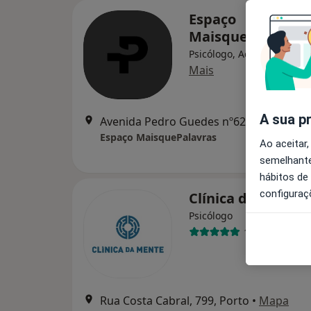
Espaço
MaisquePalavras
Psicólogo, Acupuntor, Ho
Mais
A sua p
Avenida Pedro Guedes nº629, R/
Espaço MaisquePalavras
Ao aceitar,
semelhante
hábitos de
configuraç
Clínica da Mente
Psicólogo
106 opiniões
Rua Costa Cabral, 799, Porto
•
Mapa