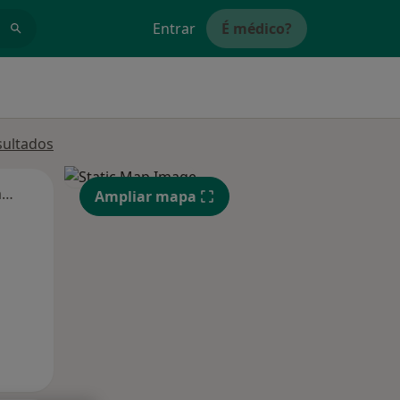
Entrar
É médico?
sultados
Segunda-feira
Ter,
Qua
Qui,
Ampliar mapa
11 Ago
12 Ago
13 Ago