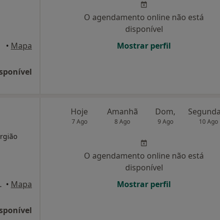
O agendamento online não está
disponível
•
Mapa
Mostrar perfil
sponível
Hoje
Amanhã
Dom,
7 Ago
8 Ago
9 Ago
10 Ago
urgião
O agendamento online não está
disponível
REDES, Paredes
•
Mapa
Mostrar perfil
sponível