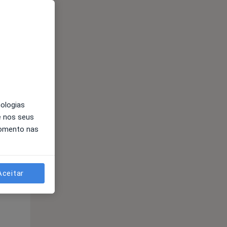
Segunda-feira
Ter,
Qua
Qui,
11 Ago
12 Ago
13 Ago
nologias
e nos seus
momento nas
Segunda-feira
Ter,
Qua
Qui,
11 Ago
12 Ago
13 Ago
Aceitar