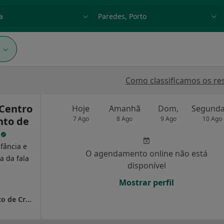
dade, doença ou nome
p. ex. Lisboa
1
Como classificamos os re
 Centro
Hoje
Amanhã
Dom,
nto de
7 Ago
8 Ago
9 Ago
10 Ago
s
nfância e
O agendamento online não está
a da fala
disponível
Mostrar perfil
O Principezinho - Centro de Desenvolvimento de Crianças e Jovens