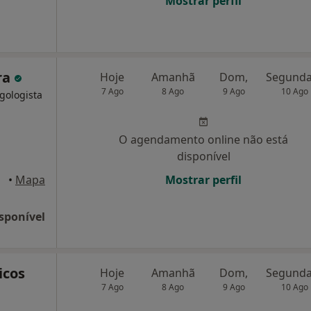
Mostrar perfil
ra
Hoje
Amanhã
Dom,
7 Ago
8 Ago
9 Ago
10 Ago
rgologista
O agendamento online não está
disponível
 Porto
•
Mapa
Mostrar perfil
sponível
icos
Hoje
Amanhã
Dom,
7 Ago
8 Ago
9 Ago
10 Ago