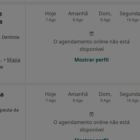
e
Hoje
Amanhã
Dom,
a
7 Ago
8 Ago
9 Ago
10 Ago
, Dentista
O agendamento online não está
disponível
 Domingo 30 RC, Paços de Ferreira
•
Mapa
Mostrar perfil
ns
ra
Hoje
Amanhã
Dom,
7 Ago
8 Ago
9 Ago
10 Ago
apeuta da
O agendamento online não está
disponível