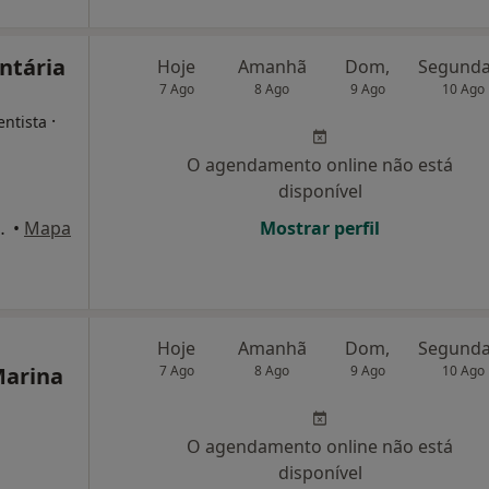
ntária
Hoje
Amanhã
Dom,
7 Ago
8 Ago
9 Ago
10 Ago
·
entista
O agendamento online não está
disponível
re Seixezelo e Pedroso), Pedroso
•
Mapa
Mostrar perfil
Hoje
Amanhã
Dom,
Marina
7 Ago
8 Ago
9 Ago
10 Ago
O agendamento online não está
disponível