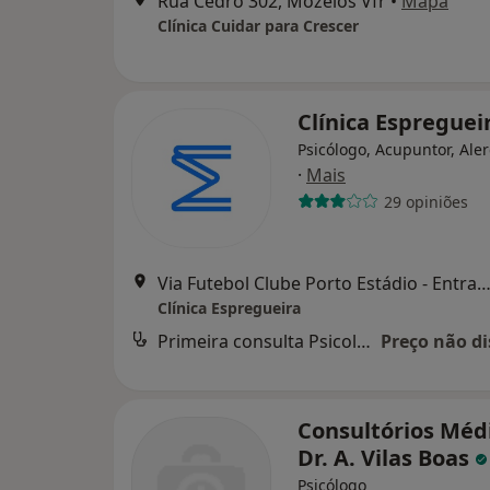
Rua Cedro 302, Mozelos Vfr
•
Mapa
Clínica Cuidar para Crescer
Clínica Espreguei
Psicólogo, Acupuntor, Ale
·
Mais
29 opiniões
Via Futebol Clube Porto Estádio - Entrada Nascente, piso -3,
Clínica Espregueira
Primeira consulta Psicologia
Preço não di
Consultórios Méd
Dr. A. Vilas Boas
Psicólogo