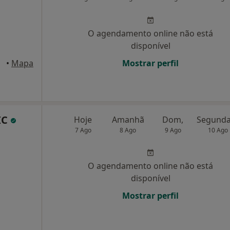
O agendamento online não está
disponível
•
Mapa
Mostrar perfil
IC
Hoje
Amanhã
Dom,
7 Ago
8 Ago
9 Ago
10 Ago
O agendamento online não está
disponível
Mostrar perfil