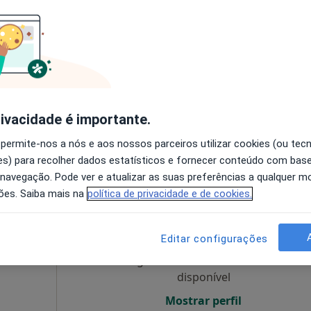
Hoje
Amanhã
Dom,
7 Ago
8 Ago
9 Ago
10 Ago
·
meopata
O agendamento online não está
disponível
rivacidade é importante.
C, Loja C, Penafiel
•
Mapa
Mostrar perfil
 permite-nos a nós e aos nossos parceiros utilizar cookies (ou tec
s) para recolher dados estatísticos e fornecer conteúdo com bas
 navegação. Pode ver e atualizar as suas preferências a qualquer 
ões. Saiba mais na
política de privacidade e de cookies.
Hoje
Amanhã
Dom,
7 Ago
8 Ago
9 Ago
10 Ago
Editar configurações
O agendamento online não está
disponível
Mostrar perfil