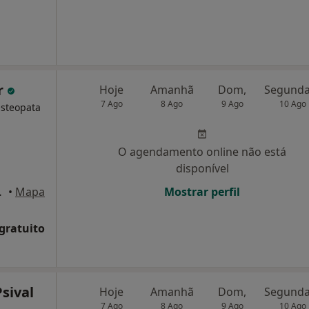
r
Hoje
Amanhã
Dom,
7 Ago
8 Ago
9 Ago
10 Ago
Osteopata
O agendamento online não está
disponível
 de Brandão
•
Mapa
Mostrar perfil
 gratuito
Psival
Hoje
Amanhã
Dom,
7 Ago
8 Ago
9 Ago
10 Ago