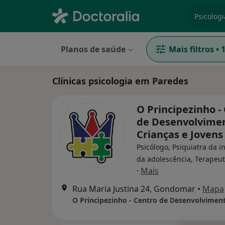
especiali
Planos de saúde
Mais filtros
•
Clínicas psicologia em Paredes
O Principezinho -
de Desenvolvime
Crianças e Joven
Psicólogo, Psiquiatra da i
da adolescência, Terapeut
·
Mais
Rua Maria Justina 24, Gondomar
•
Mapa