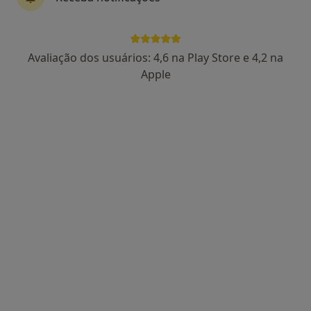
Ocupacional
·
Mais
Psicólogo, Acupuntor, Especialista em análises clínicas
Rua da Alegria 857, Porto
•
Mapa
Avaliação dos usuários: 4,6 na Play Store e 4,2 na
GP Médicos - Gagliardini & Patrício Lda - Medicina Do Trabalho E Prevenção Ocupacional
Apple
Nenhum profissional neste centro médico tem consultas disponíveis
Mostrar perfil
NaturalMente Academy
Psicólogo, Nutricionista