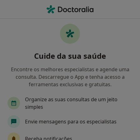
Men
Psicologia • Maia, Porto
Filters
• 1
Mapa
Clínicas psicologia em Maia
Cuide da sua saúde
Como classificamos os resultados
Encontre os melhores especialistas e agende uma
consulta. Descarregue o App e tenha acesso a
ferramentas exclusivas e gratuitas.
Organize as suas consultas de um jeito
simples
Envie mensagens para os especialistas
GP Médicos - Gagliardini & Patrício Lda -
Medicina Do Trabalho E Prevenção
Receba notificações