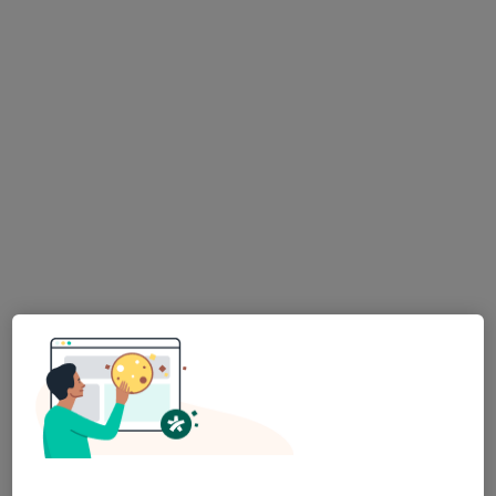
Rua Júlio Dinis 242, 3º andar, 304, Porto
•
Mapa
NaturalMente Academy
Nenhum profissional neste centro médico tem consultas disponíveis
Mostrar perfil
Centro Medular - Clínica de Medicina
Integrativa do Porto
·
Mais
Psicólogo, Acupuntor, Fisioterapeuta
Rua 5 de Outubro 5, Matosinhos
•
Mapa
Centro Medular - Clínica de Medicina Integrativa do Porto