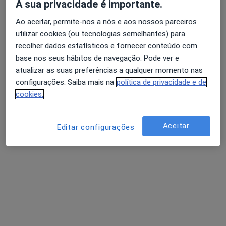
A sua privacidade é importante.
Nenhum profissional neste centro médico tem consultas disponíveis
Ao aceitar, permite-nos a nós e aos nossos parceiros
Mostrar perfil
utilizar cookies (ou tecnologias semelhantes) para
recolher dados estatísticos e fornecer conteúdo com
base nos seus hábitos de navegação. Pode ver e
atualizar as suas preferências a qualquer momento nas
configurações. Saiba mais na
política de privacidade e de
cookies.
Aceitar
Editar configurações
Gabinete Psicologia
Psicólogo, Nutricionista, Psiquiatra
Rua de Santa Catarina, 375, 3ºAndar, Sala 33, Porto
•
Mapa
Gabinete Psicologia
Nenhum profissional neste centro médico tem consultas disponíveis
Mostrar perfil