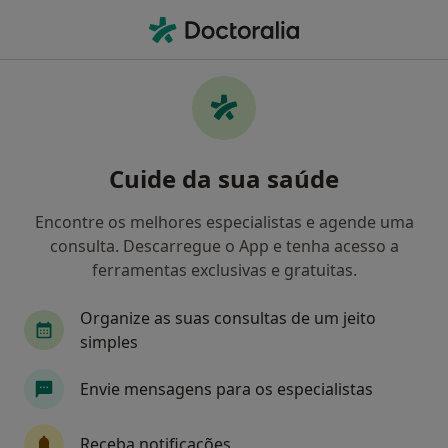
Men
Psicologia • Espinho, Aveiro
Filters
• 1
Mapa
Clínicas psicologia em Espinho
Cuide da sua saúde
Como classificamos os resultados
Encontre os melhores especialistas e agende uma
consulta. Descarregue o App e tenha acesso a
ferramentas exclusivas e gratuitas.
Organize as suas consultas de um jeito
simples
Envie mensagens para os especialistas
Espimar-Clínica Médico Cirúrgica
·
Mais
Psicólogo, Acupuntor, Alergologista
Receba notificações