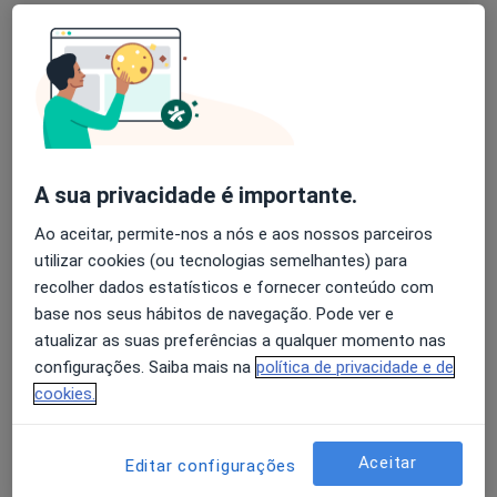
·
Mais
Psicólogo, Clínico geral, Dermatologista
Av. Dr. Renato Araujo 263, São João Da Madeira
•
Mapa
Optisaude
Nenhum profissional neste centro médico tem consultas disponíveis
Mostrar perfil
A sua privacidade é importante.
Ao aceitar, permite-nos a nós e aos nossos parceiros
utilizar cookies (ou tecnologias semelhantes) para
recolher dados estatísticos e fornecer conteúdo com
base nos seus hábitos de navegação. Pode ver e
atualizar as suas preferências a qualquer momento nas
configurações. Saiba mais na
política de privacidade e de
cookies.
Clínica Drª Fabiana Rodrigues - Saúde
Integrativa
Aceitar
·
Mais
Psicólogo, Médico de família, Nutricionista
Editar configurações