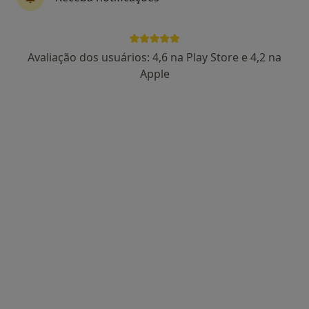
1 opinião
Rua 12, nº 804, Espinho
•
Mapa
Espimar-Clínica Médico Cirúrgica
Avaliação dos usuários: 4,6 na Play Store e 4,2 na
Nenhum profissional neste centro médico tem consultas disponíveis
Apple
Mostrar perfil
Clínica Pronunciar
·
Mais
Psicólogo, Neurologista, Osteopata
Morada 1
Morada 2