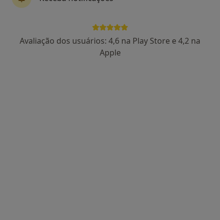
Silver Clinic International Body Health
Avaliação dos usuários: 4,6 na Play Store e 4,2 na
Care
Apple
Cirurgião cardiotorácico, Alergologista, Especialista em
·
Mais
análises clínicas
Avenida dos Plátanos, 125A - Lt56, Cascais
•
Mapa
Silver Clinic International Body Health Care
Nenhum profissional neste centro médico tem consultas disponíveis
Mostrar perfil