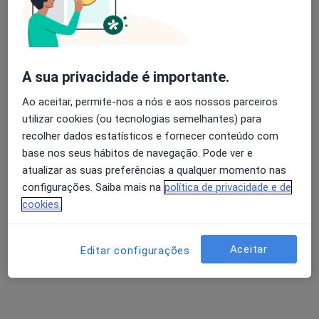
5sensi - Saúde E Bem Estar
·
Cirurgião cardiotorácico, Anestesiologista, Cardiologista
Mais
A sua privacidade é importante.
Rua Padre Himalaia nº 181, Viana do Castelo
•
Mapa
5sensi - Saúde E Bem Estar
Ao aceitar, permite-nos a nós e aos nossos parceiros
Nenhum profissional neste centro médico tem consultas disponíveis
utilizar cookies (ou tecnologias semelhantes) para
recolher dados estatísticos e fornecer conteúdo com
Mostrar perfil
base nos seus hábitos de navegação. Pode ver e
atualizar as suas preferências a qualquer momento nas
configurações. Saiba mais na
política de privacidade e de
cookies.
Aceitar
Editar configurações
Clínica D' Ajuda