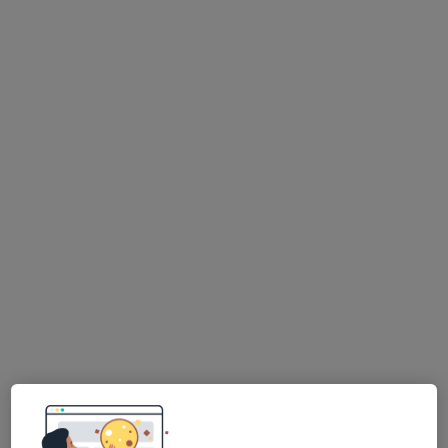
Santo Antonio Clinica Médica
Cirurgião cardiotorácico, Especialista em análises clínicas,
·
Mais
Cardiologista
Rua Pedro Alvares Cabral, 1 (Lj A 2330-187), Entroncamento
•
Mapa
Santo Antonio Clinica Médica
Nenhum profissional neste centro médico tem consultas disponíveis
Mostrar perfil