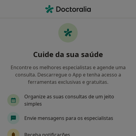
Men
Cirurgia Cardio-Torácica
Filters
• 1
Mapa
Clínicas cirurgia cardio-torácica
Cuide da sua saúde
Como classificamos os resultados
Encontre os melhores especialistas e agende uma
consulta. Descarregue o App e tenha acesso a
Escolha a localidade para a qual procura o especialista.
ferramentas exclusivas e gratuitas.
Lisboa
Porto
Viana do Castelo
Organize as suas consultas de um jeito
simples
Envie mensagens para os especialistas
Receba notificações