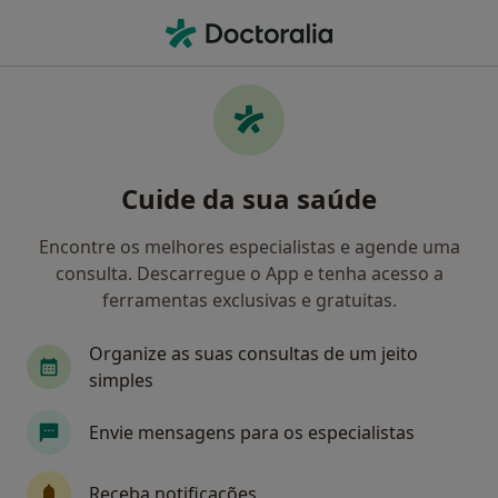
Men
Acupunctura
Filters
• 1
Mapa
Clínicas acupunctura
Cuide da sua saúde
Como classificamos os resultados
Encontre os melhores especialistas e agende uma
consulta. Descarregue o App e tenha acesso a
Escolha a localidade para a qual procura o especialista.
ferramentas exclusivas e gratuitas.
Lisboa
Porto
Leiria
Almada
Sant
Organize as suas consultas de um jeito
simples
Envie mensagens para os especialistas
Receba notificações