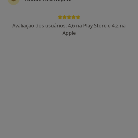
GP Médicos - Gagliardini & Patrício Lda -
Avaliação dos usuários: 4,6 na Play Store e 4,2 na
Medicina Do Trabalho E Prevenção
Apple
Ocupacional
Acupuntor, Especialista em análises clínicas, Cirurgião
·
Mais
plástico
Rua da Alegria 857, Porto
•
Mapa
GP Médicos - Gagliardini & Patrício Lda - Medicina Do Trabalho E Prevenção Ocupacional
Nenhum profissional neste centro médico tem consultas disponíveis
Mostrar perfil