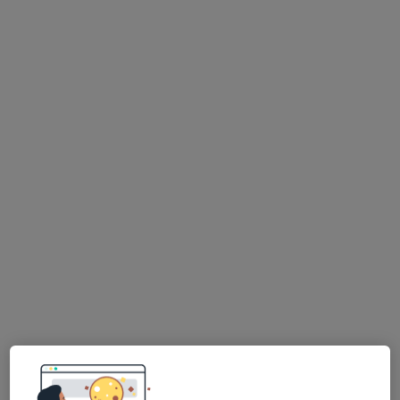
Centro Médico Climeida
Acupuntor, Especialista em análises clínicas, Anestesiologista
·
Mais
Rua Ribas 69A,
Centro Médico Climeida
Nenhum profissional neste centro médico tem consultas disponíveis
Mostrar perfil