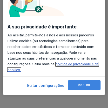
OsteoJP
Acupuntor, Fisioterapeuta, Especialista em medicina física e
·
Mais
reabilitação
A sua privacidade é importante.
Ao aceitar, permite-nos a nós e aos nossos parceiros
Morada 1
Morada 2
utilizar cookies (ou tecnologias semelhantes) para
recolher dados estatísticos e fornecer conteúdo com
Rua Afonso Duarte 7, Linda A Velha
•
Mapa
base nos seus hábitos de navegação. Pode ver e
OsteoJP
atualizar as suas preferências a qualquer momento nas
Nenhum profissional neste centro médico tem consultas disponíveis
configurações. Saiba mais na
política de privacidade e de
cookies.
Mostrar perfil
Aceitar
Editar configurações