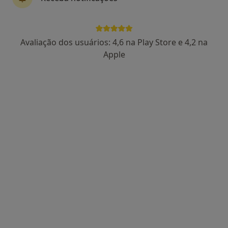
·
Mais
Psicólogo, Dermatologista, Dentista
Circunvalação do Alto de São Domingo 30 RC, Paços de Ferreira
•
Mapa
Instituto Médico e Dentário Dra. Sara Martins
Avaliação dos usuários: 4,6 na Play Store e 4,2 na
Nenhum profissional neste centro médico tem consultas disponíveis
Apple
Mostrar perfil
Laboratório de Psicologia de Guimarães
Psicólogo
Avenida Alberto Sampaio nº 350, Guimarães
•
Mapa
Laboratório de Psicologia de Guimarães