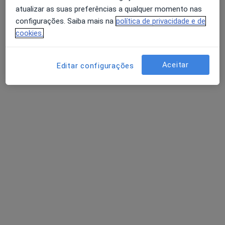
Mostrar perfil
atualizar as suas preferências a qualquer momento nas
configurações. Saiba mais na
política de privacidade e de
cookies.
Aceitar
Editar configurações
Saúde & Bem-Estar
Psicólogo
Rua Gil Vicente, Centro Comercial Palmeiras, 1º andar, nº 58, Guimarães
•
Mapa
Saúde & Bem-Estar
Primeira consulta Psicologia
Preço não disponível
Nenhum profissional neste centro médico tem consultas disponíveis
Mostrar perfil