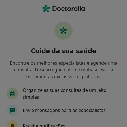
Men
Psicologia • Fafe, Braga
Filters
• 1
Mapa
Clínicas psicologia em Fafe
Cuide da sua saúde
Como classificamos os resultados
Encontre os melhores especialistas e agende uma
consulta. Descarregue o App e tenha acesso a
ferramentas exclusivas e gratuitas.
Organize as suas consultas de um jeito
simples
Envie mensagens para os especialistas
Instituto Médico e Dentário Dra. Sara
Martins
Receba notificações