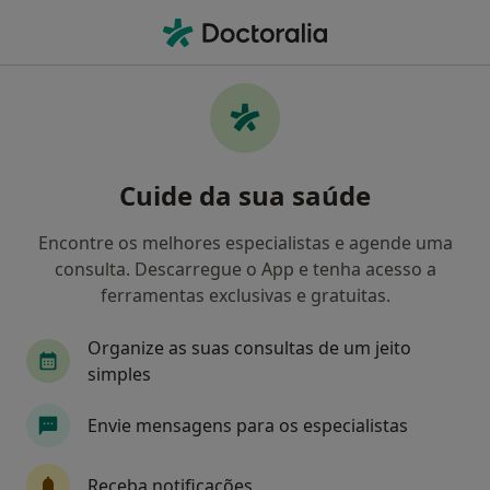
Men
Cardiologia
Filters
• 1
Mapa
Clínicas cardiologia
Cuide da sua saúde
Como classificamos os resultados
Encontre os melhores especialistas e agende uma
consulta. Descarregue o App e tenha acesso a
Escolha a localidade para a qual procura o especialista.
ferramentas exclusivas e gratuitas.
Lisboa
Porto
Coimbra
Faro
Gua
Organize as suas consultas de um jeito
simples
Envie mensagens para os especialistas
Receba notificações