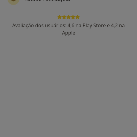
Centro Médico Climeida
Avaliação dos usuários: 4,6 na Play Store e 4,2 na
·
Cardiologista, Acupuntor, Especialista em análises clínicas
Apple
Mais
Rua Ribas 69A,
Centro Médico Climeida
Nenhum profissional neste centro médico tem consultas disponíveis
Mostrar perfil