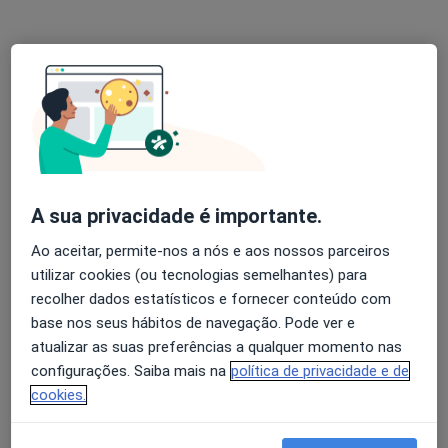
United Medical Clinic Lisbon (UMC Lisbon)
Cardiologista, Especialista em análises clínicas,
·
Mais
Anátomopatologista
Avenida Defensores de Chaves 73B, Lisboa
•
Mapa
United Medical Clinic Lisbon (UMC Lisbon)
Nenhum profissional neste centro médico tem consultas disponíveis
A sua privacidade é importante.
Mostrar perfil
Ao aceitar, permite-nos a nós e aos nossos parceiros
utilizar cookies (ou tecnologias semelhantes) para
recolher dados estatísticos e fornecer conteúdo com
base nos seus hábitos de navegação. Pode ver e
atualizar as suas preferências a qualquer momento nas
configurações. Saiba mais na
política de privacidade e de
cookies.