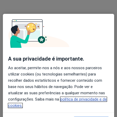
Centro Médico Climeida
·
Dermatologista, Acupuntor, Especialista em análises clínicas
Mais
Rua Ribas 69A,
Centro Médico Climeida
Nenhum profissional neste centro médico tem consultas disponíveis
Mostrar perfil
A sua privacidade é importante.
Ao aceitar, permite-nos a nós e aos nossos parceiros
utilizar cookies (ou tecnologias semelhantes) para
recolher dados estatísticos e fornecer conteúdo com
base nos seus hábitos de navegação. Pode ver e
atualizar as suas preferências a qualquer momento nas
configurações. Saiba mais na
política de privacidade e de
cookies.
DentalArt and Medical Clinic
·
Mais
Dermatologista, Cirurgião vascular, Clínico geral