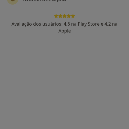
Clínica Laços Vitais
Avaliação dos usuários: 4,6 na Play Store e 4,2 na
Dermatologista, Especialista em análises clínicas,
Apple
·
Mais
Anestesiologista
5 opiniões
R. Liberdade 4347, Felgueiras
Clínica Laços Vitais
Nenhum profissional neste centro médico tem consultas disponíveis
Mostrar perfil