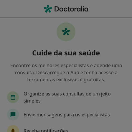
Men
Dermatologia
Filters
• 1
Mapa
Clínicas dermatologia
Cuide da sua saúde
Como classificamos os resultados
Encontre os melhores especialistas e agende uma
consulta. Descarregue o App e tenha acesso a
Escolha a localidade para a qual procura o especialista.
ferramentas exclusivas e gratuitas.
Lisboa
Porto
Funchal
Aveiro
Co
Organize as suas consultas de um jeito
simples
Envie mensagens para os especialistas
Receba notificações