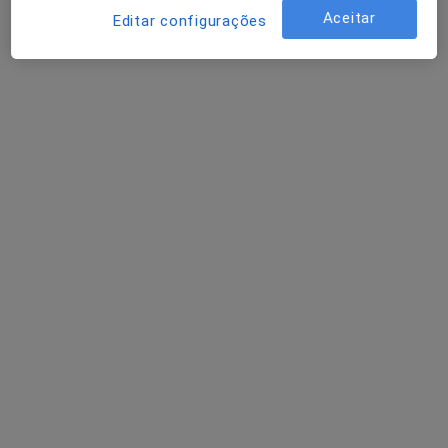
Aceitar
Editar configurações
Loja 8, Edifício Plaza Real, Estr. da Rocha, Portimão
•
Mapa
DentalArt and Medical Clinic
Nenhum profissional neste centro médico tem consultas disponíveis
Mostrar perfil
Silver Clinic International Body Health
Care
Dermatologista, Alergologista, Especialista em análises
·
Mais
clínicas