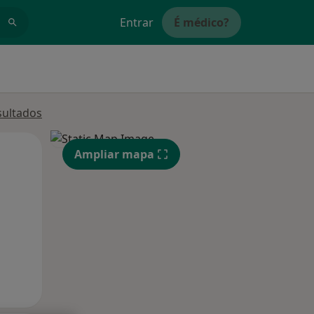
Entrar
É médico?
sultados
Segunda-feira
Ter,
Qua
Ampliar mapa
10 Ago
11 Ago
12 Ago