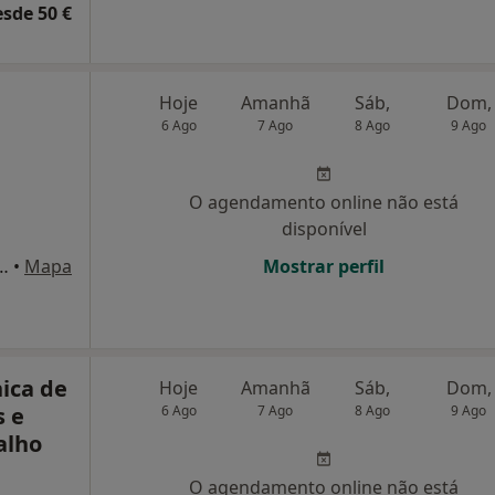
esde 50 €
Hoje
Amanhã
Sáb,
Dom,
6 Ago
7 Ago
8 Ago
9 Ago
O agendamento online não está
disponível
 Sampaio nº 350, Guimarães
•
Mapa
Mostrar perfil
nica de
Hoje
Amanhã
Sáb,
Dom,
s e
6 Ago
7 Ago
8 Ago
9 Ago
alho
O agendamento online não está