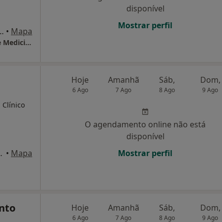
disponível
Mostrar perfil
ires 15 (1º and, sl 15), Braga
•
Mapa
Alergobraga - Clínica de Doenças Alérgicas e Medicina do Trabalho
Hoje
Amanhã
Sáb,
Dom,
6 Ago
7 Ago
8 Ago
9 Ago
 Clínico
O agendamento online não está
disponível
/24, Braga, Braga
•
Mapa
Mostrar perfil
nto
Hoje
Amanhã
Sáb,
Dom,
6 Ago
7 Ago
8 Ago
9 Ago