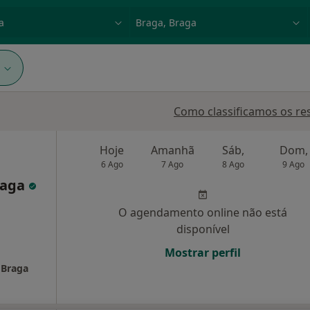
dade, doença ou nome
p. ex. Lisboa
1
Como classificamos os re
Hoje
Amanhã
Sáb,
Dom,
6 Ago
7 Ago
8 Ago
9 Ago
raga
O agendamento online não está
disponível
Mostrar perfil
 Braga