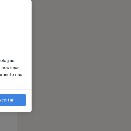
Segunda-feira
Ter,
Qua
10 Ago
11 Ago
12 Ago
nologias
e nos seus
momento nas
Segunda-feira
Ter,
Qua
10 Ago
11 Ago
12 Ago
Aceitar