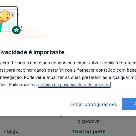
Hoje
Amanhã
Sáb,
Dom,
6 Ago
7 Ago
8 Ago
9 Ago
O agendamento online não está
disponível
rivacidade é importante.
E), Barcelos
•
Mapa
Mostrar perfil
 permite-nos a nós e aos nossos parceiros utilizar cookies (ou tec
s) para recolher dados estatísticos e fornecer conteúdo com bas
 navegação. Pode ver e atualizar as suas preferências a qualquer 
ões. Saiba mais na
política de privacidade e de cookies.
Hoje
Amanhã
Sáb,
Dom,
6 Ago
7 Ago
8 Ago
9 Ago
Editar configurações
O agendamento online não está
disponível
90 2º andar, Braga
•
Mapa
Mostrar perfil