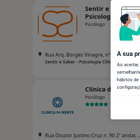
Sentir e Saber -
Psicologia Clínica
Psicólogo
A sua p
Rua Arq. Borges Vinagre, nº29 Piso 3 (3
Sentir e Saber - Psicologia Clínica
Ao aceitar,
semelhante
hábitos de
configuraç
Clínica da Mente
Psicólogo
106 opiniões
Rua Doutor Justino Cruz n. 