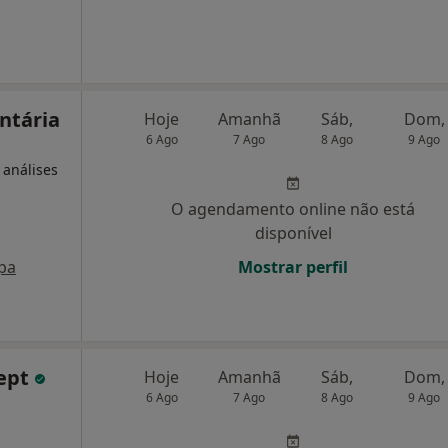
ntária
Hoje
Amanhã
Sáb,
Dom,
6 Ago
7 Ago
8 Ago
9 Ago
 análises
O agendamento online não está
disponível
pa
Mostrar perfil
ept
Hoje
Amanhã
Sáb,
Dom,
6 Ago
7 Ago
8 Ago
9 Ago