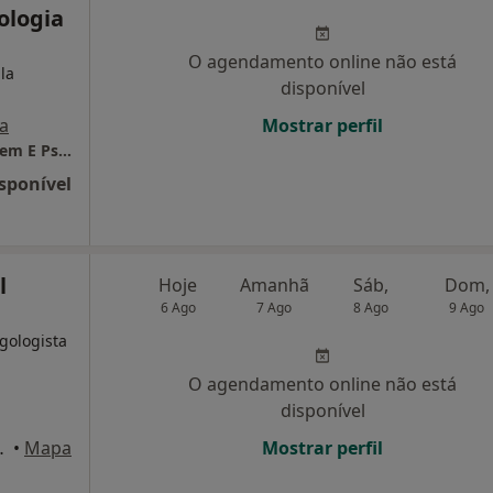
ologia
O agendamento online não está
la
disponível
a
Mostrar perfil
Cerelpe - Centro de Reabilitação Da Linguagem E Psicologia Educativa, Lda
sponível
l
Hoje
Amanhã
Sáb,
Dom,
6 Ago
7 Ago
8 Ago
9 Ago
rgologista
O agendamento online não está
disponível
nº 36/38, Braga
•
Mapa
Mostrar perfil