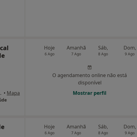
cal
Hoje
Amanhã
Sáb,
Dom,
de
6 Ago
7 Ago
8 Ago
9 Ago
O agendamento online não está
disponível
Andar - Sala 1, Braga
•
Mapa
Mostrar perfil
aúde
de
Hoje
Amanhã
Sáb,
Dom,
6 Ago
7 Ago
8 Ago
9 Ago