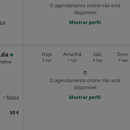
O agendamento online não está
disponível
pa
Mostrar perfil
 Lda
Hoje
Amanhã
Sáb,
Dom,
6 Ago
7 Ago
8 Ago
9 Ago
nativo
O agendamento online não está
disponível
•
Mapa
Mostrar perfil
50 €