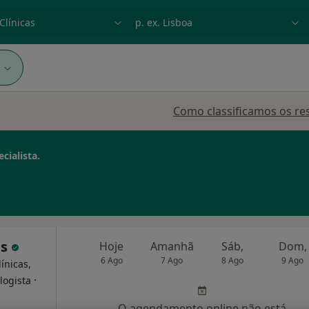
dade, doença ou nome
p. ex. Lisboa
1
Como classificamos os re
cialista.
is
Hoje
Amanhã
Sáb,
Dom,
6 Ago
7 Ago
8 Ago
9 Ago
ínicas,
·
logista
O agendamento online não está