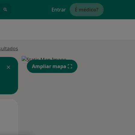
Entrar
É médico?
sultados
Ampliar mapa
Segunda-feira
Ter,
Qua
10 Ago
11 Ago
12 Ago