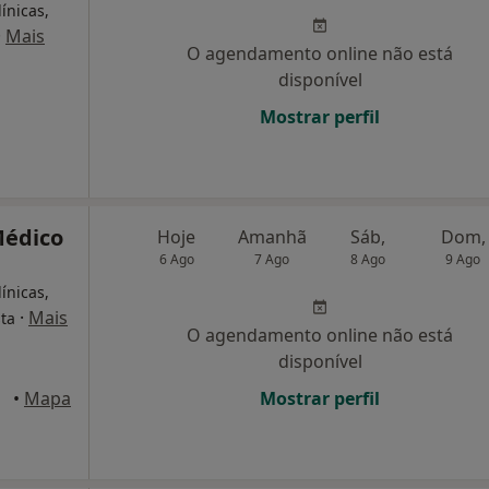
ínicas,
·
Mais
O agendamento online não está
disponível
Mostrar perfil
Médico
Hoje
Amanhã
Sáb,
Dom,
6 Ago
7 Ago
8 Ago
9 Ago
ínicas,
·
Mais
ta
O agendamento online não está
disponível
•
Mapa
Mostrar perfil