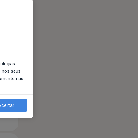
Segunda-feira
Ter,
Qua
10 Ago
11 Ago
12 Ago
nologias
e nos seus
momento nas
Aceitar