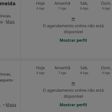
imeida
Hoje
Amanhã
Sáb,
Dom,
6 Ago
7 Ago
8 Ago
9 Ago
ínicas,
·
Mais
ta
O agendamento online não está
disponível
Mostrar perfil
Hoje
Amanhã
Sáb,
Dom,
6 Ago
7 Ago
8 Ago
9 Ago
ínicas,
·
desporto
O agendamento online não está
disponível
 Caldas da Rainha
•
Mapa
Mostrar perfil