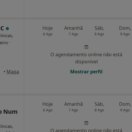
IC
Hoje
Amanhã
Sáb,
Dom,
6 Ago
7 Ago
8 Ago
9 Ago
ínicas,
·
eiro
O agendamento online não está
disponível
•
Mapa
Mostrar perfil
Hoje
Amanhã
Sáb,
Dom,
ro Num
6 Ago
7 Ago
8 Ago
9 Ago
ínicas,
O agendamento online não está