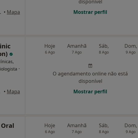
disponível
Lt56, Cascais
•
Mapa
Mostrar perfil
inic
Hoje
Amanhã
Sáb,
Dom,
on)
6 Ago
7 Ago
8 Ago
9 Ago
ínicas,
·
ologista
O agendamento online não está
disponível
 Lisboa
•
Mapa
Mostrar perfil
 Oral
Hoje
Amanhã
Sáb,
Dom,
6 Ago
7 Ago
8 Ago
9 Ago