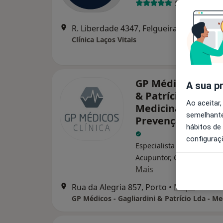
5 opiniões
R. Liberdade 4347, Felgueiras
Clínica Laços Vitais
GP Médicos - Gagl
A sua p
& Patrício Lda -
Ao aceitar,
Medicina Do Trab
semelhante
Prevenção Ocupa
hábitos de
configuraç
Especialista em análises cl
Acupuntor, Cirurgião plást
Mais
Rua da Alegria 857, Porto
•
Mapa