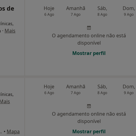
os de
Hoje
Amanhã
Sáb,
Dom,
6 Ago
7 Ago
8 Ago
9 Ago
ínicas,
·
Mais
a
O agendamento online não está
disponível
Mostrar perfil
Hoje
Amanhã
Sáb,
Dom,
6 Ago
7 Ago
8 Ago
9 Ago
ínicas,
Mais
O agendamento online não está
disponível
o Rodeia, 10A, Leiria
•
Mapa
Mostrar perfil