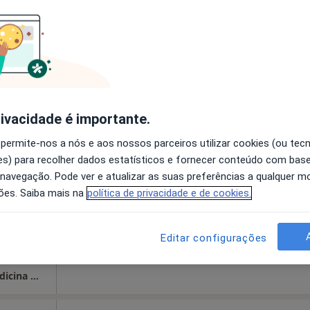
disponível
Mostrar perfil
iardini
Hoje
Amanhã
Sáb,
Dom,
rivacidade é importante.
6 Ago
7 Ago
8 Ago
9 Ago
 permite-nos a nós e aos nossos parceiros utilizar cookies (ou tec
alho E
s) para recolher dados estatísticos e fornecer conteúdo com bas
cional
 navegação. Pode ver e atualizar as suas preferências a qualquer 
O agendamento online não está
ões. Saiba mais na
política de privacidade e de cookies.
disponível
ínicas,
Mostrar perfil
·
ico
Editar configurações
GP Médicos - Gagliardini & Patrício Lda - Medicina Do Trabalho E Prevenção Ocupacional