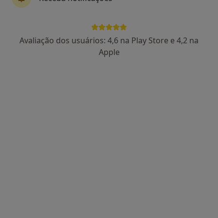
Avaliação dos usuários: 4,6 na Play Store e 4,2 na
Dra. Catarina Lucas
Apple
Psicólogo
86 opiniões
Rua Manuel da Silva Leal, nº 7A, Lisboa
•
Mapa
Centro Catarina Lucas
Primeira consulta Psicologia
desde 60 €
Esse especialista não oferece agendamento online para esse endereço.
Solicite um atendimento