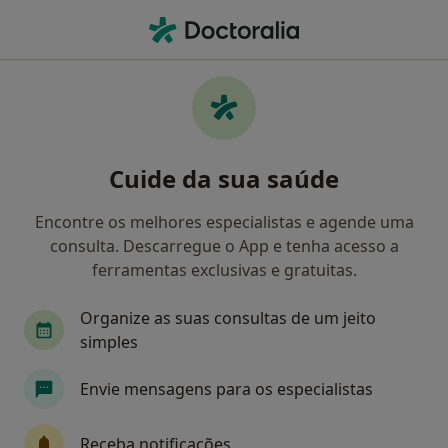
Men
Multicare • Algés, Lisboa
Filters
• 1
Mapa
Médicos recomendados de Multicare em
Cuide da sua saúde
Algés
Como classificamos os resultados
Encontre os melhores especialistas e agende uma
consulta. Descarregue o App e tenha acesso a
ferramentas exclusivas e gratuitas.
Qual é a especialização que procura?
Organize as suas consultas de um jeito
Nutricionista
simples
Envie mensagens para os especialistas
Receba notificações