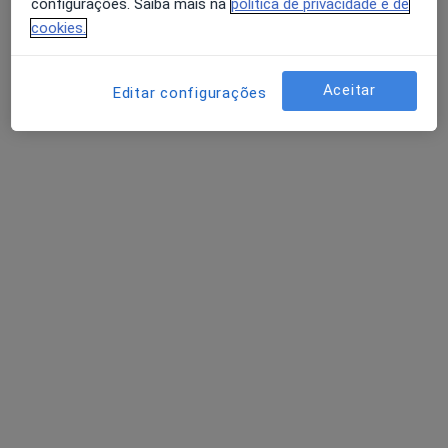
configurações. Saiba mais na
política de privacidade e de
cookies.
Dra. Elízabeth Péan
Aceitar
Editar configurações
Dentista
66 opiniões
Avenida da República, Lisboa
•
Mapa
Dra. Elízabeth Péan
Primeira consulta Medicina dentária
60 €
Esse especialista não oferece agendamento online para esse endereço.
Solicite um atendimento