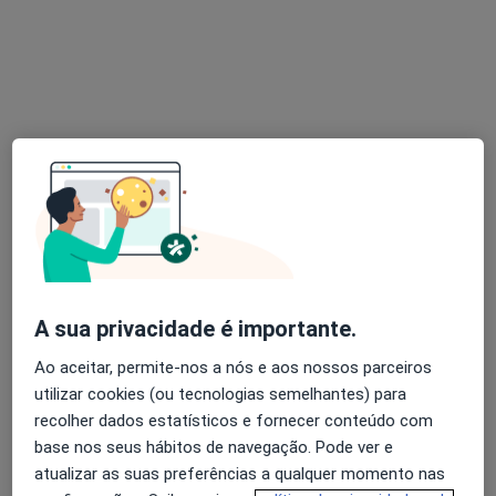
Claudia Luis
Terapeuta alternativo
13 opiniões
Rua Jorge Barradas n.41, Lisboa
•
Mapa
Centro Dietético Ametista
Consulta online
desde 50 €
Esse especialista não oferece agendamento online para esse endereço.
A sua privacidade é importante.
Solicite um atendimento
Ao aceitar, permite-nos a nós e aos nossos parceiros
utilizar cookies (ou tecnologias semelhantes) para
recolher dados estatísticos e fornecer conteúdo com
base nos seus hábitos de navegação. Pode ver e
atualizar as suas preferências a qualquer momento nas