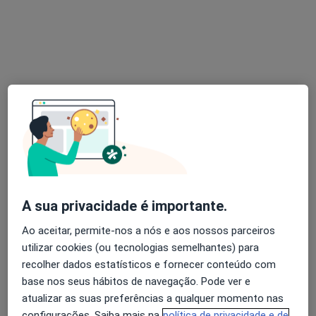
Dr. João Lino Santos
Psicólogo
Rua Rodrigues Sampaio 76, 1º Andar, Lisboa
•
Mapa
João Lino Santos - Psicologia
Primeira consulta Psicologia
50 €
Esse especialista não oferece agendamento online para esse endereço.
Solicite um atendimento
A sua privacidade é importante.
Ao aceitar, permite-nos a nós e aos nossos parceiros
utilizar cookies (ou tecnologias semelhantes) para
recolher dados estatísticos e fornecer conteúdo com
base nos seus hábitos de navegação. Pode ver e
atualizar as suas preferências a qualquer momento nas
configurações. Saiba mais na
política de privacidade e de