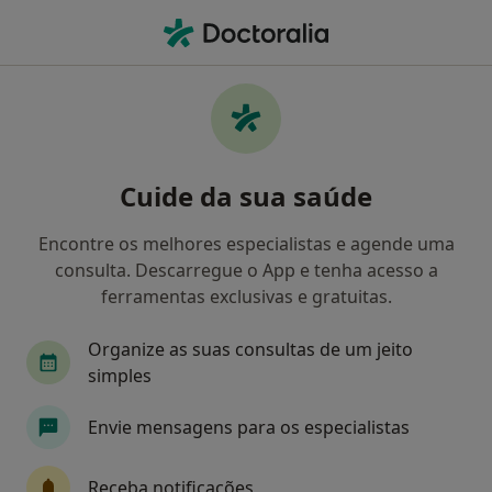
Men
Saúde Prime • Algés, Lisboa
Filters
• 1
Mapa
Médicos recomendados de Saúde Prime em
Cuide da sua saúde
Algés
Como classificamos os resultados
Encontre os melhores especialistas e agende uma
consulta. Descarregue o App e tenha acesso a
ferramentas exclusivas e gratuitas.
Qual é a especialização que procura?
Organize as suas consultas de um jeito
simples
Envie mensagens para os especialistas
Receba notificações