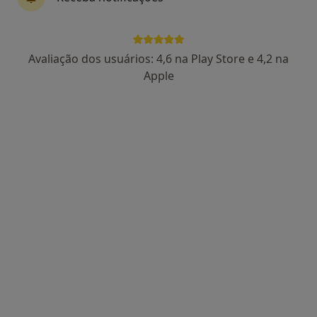
Dra. Catarina Lucas
Psicólogo
Avaliação dos usuários: 4,6 na Play Store e 4,2 na
86 opiniões
Apple
Rua Manuel da Silva Leal, nº 7A, Lisboa
•
Mapa
Centro Catarina Lucas
Primeira consulta Psicologia
desde 60 €
Esse especialista não oferece agendamento online para esse endereço.
Solicite um atendimento