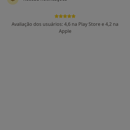
Dr. Miguel Montenegro
Psicólogo
Avaliação dos usuários: 4,6 na Play Store e 4,2 na
13 opiniões
Apple
Avenida 5 de Outubro 122, Lisboa
•
Mapa
Consultório Miguel Montenegro
Consulta online
65 €
Esse especialista não oferece agendamento online para esse endereço.
Solicite um atendimento