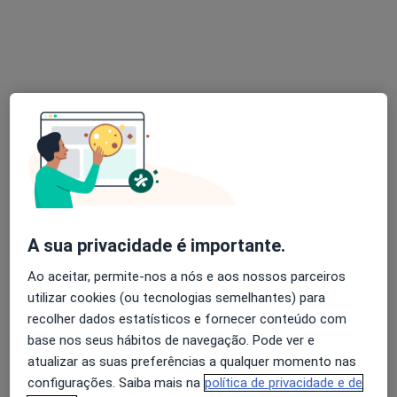
Dr. João Lino Santos
Psicólogo
Rua Rodrigues Sampaio 76, 1º Andar, Lisboa
•
Mapa
João Lino Santos - Psicologia
Primeira consulta Psicologia
50 €
Esse especialista não oferece agendamento online para esse endereço.
Solicite um atendimento
A sua privacidade é importante.
Ao aceitar, permite-nos a nós e aos nossos parceiros
utilizar cookies (ou tecnologias semelhantes) para
recolher dados estatísticos e fornecer conteúdo com
base nos seus hábitos de navegação. Pode ver e
atualizar as suas preferências a qualquer momento nas
configurações. Saiba mais na
política de privacidade e de