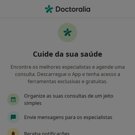
Men
Lusitania • Algés, Lisboa
Filters
• 1
Mapa
Médicos recomendados de Lusitania em
Cuide da sua saúde
Algés
Como classificamos os resultados
Encontre os melhores especialistas e agende uma
consulta. Descarregue o App e tenha acesso a
ferramentas exclusivas e gratuitas.
Qual é a especialização que procura?
Organize as suas consultas de um jeito
simples
Envie mensagens para os especialistas
Receba notificações