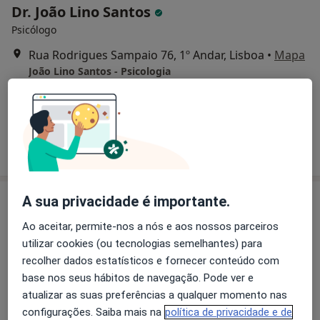
Dr. João Lino Santos
Psicólogo
Rua Rodrigues Sampaio 76, 1º Andar, Lisboa
•
Mapa
João Lino Santos - Psicologia
Primeira consulta Psicologia
50 €
Esse especialista não oferece agendamento online para esse endereço.
Solicite um atendimento
A sua privacidade é importante.
Ao aceitar, permite-nos a nós e aos nossos parceiros
utilizar cookies (ou tecnologias semelhantes) para
recolher dados estatísticos e fornecer conteúdo com
base nos seus hábitos de navegação. Pode ver e
atualizar as suas preferências a qualquer momento nas
Dr. Martin Lorenzetti
configurações. Saiba mais na
política de privacidade e de