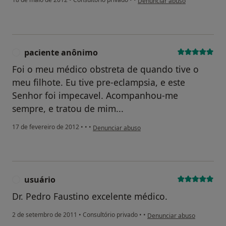
Denunciar abuso
paciente anônimo
P
Foi o meu médico obstreta de quando tive o
meu filhote. Eu tive pre-eclampsia, e este
Senhor foi impecavel. Acompanhou-me
sempre, e tratou de mim...
na opinião do utilizador paciente anônimo
17 de fevereiro de 2012
•
•
•
Denunciar abuso
usuário
U
Dr. Pedro Faustino excelente médico.
na opinião do utilizador usu
2 de setembro de 2011
•
Consultório privado
•
•
Denunciar abuso