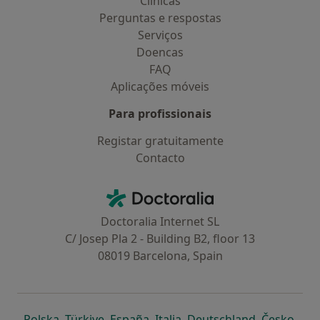
Clínicas
Perguntas e respostas
Serviços
Doencas
FAQ
Aplicações móveis
Para profissionais
Registar gratuitamente
Contacto
Contacto
Doctoralia - Homepage
Doctoralia Internet SL
C/ Josep Pla 2 - Building B2, floor 13
08019 Barcelona, Spain
abre num novo separador
abre num novo separador
abre num novo separador
abre num novo separado
abre num n
abre
Polska
,
Türkiye
,
España
,
Italia
,
Deutschland
,
Česko
,