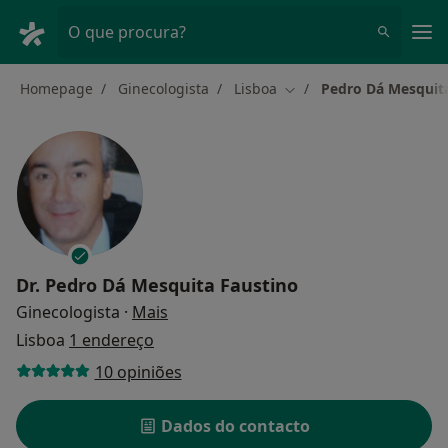
Men
O que procura?
Homepage
Ginecologista
Lisboa
Pedro Dá Mesquit
Mudar de cidade
Dr.
Pedro Dá Mesquita Faustino
sobre as especializações
Ginecologista
·
Mais
Lisboa
1 endereço
10 opiniões
Dados do contacto