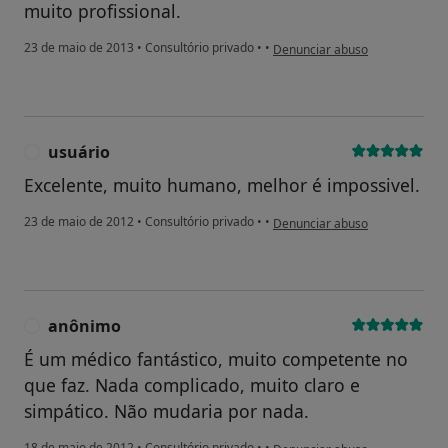
muito profissional.
na opinião do utilizador pacient
23 de maio de 2013
•
Consultório privado
•
•
Denunciar abuso
usuário
U
Excelente, muito humano, melhor é impossivel.
na opinião do utilizador usuário
23 de maio de 2012
•
Consultório privado
•
•
Denunciar abuso
anônimo
A
É um médico fantástico, muito competente no
que faz. Nada complicado, muito claro e
simpático. Não mudaria por nada.
na opinião do utilizador anôni
18 de maio de 2012
•
Consultório privado
•
•