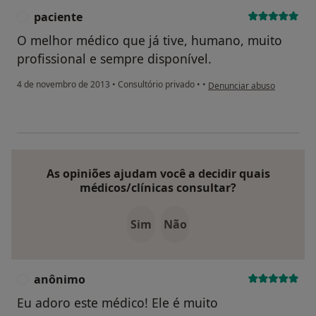
paciente
P
O melhor médico que já tive, humano, muito
profissional e sempre disponível.
na opinião do utilizador pac
4 de novembro de 2013
•
Consultório privado
•
•
Denunciar abuso
As opiniões ajudam você a decidir quais
médicos/clínicas consultar?
Sim
Não
anônimo
A
Eu adoro este médico! Ele é muito