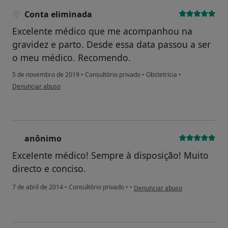
Conta eliminada
Excelente médico que me acompanhou na
gravidez e parto. Desde essa data passou a ser
o meu médico. Recomendo.
5 de novembro de 2019
•
Consultório privado
•
Obstetrícia
•
na opinião do utilizador Conta eliminada
Denunciar abuso
anônimo
A
Excelente médico! Sempre à disposição! Muito
directo e conciso.
na opinião do utilizador anônimo
7 de abril de 2014
•
Consultório privado
•
•
Denunciar abuso