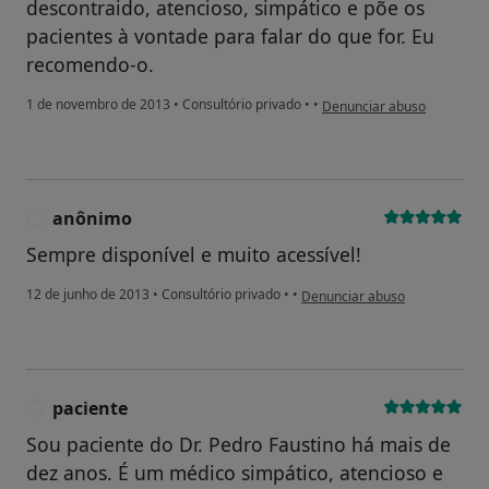
descontraido, atencioso, simpático e põe os
pacientes à vontade para falar do que for. Eu
recomendo-o.
na opinião do utilizador an
1 de novembro de 2013
•
Consultório privado
•
•
Denunciar abuso
anônimo
A
Sempre disponível e muito acessível!
na opinião do utilizador anôni
12 de junho de 2013
•
Consultório privado
•
•
Denunciar abuso
paciente
P
Sou paciente do Dr. Pedro Faustino há mais de
dez anos. É um médico simpático, atencioso e