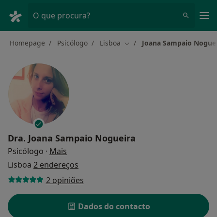
Men
O que procura?
Homepage
Psicólogo
Lisboa
Joana Sampaio Nogue
Mudar de cidade
Dra.
Joana Sampaio Nogueira
sobre as especializações
Psicólogo
·
Mais
Lisboa
2 endereços
2 opiniões
Dados do contacto