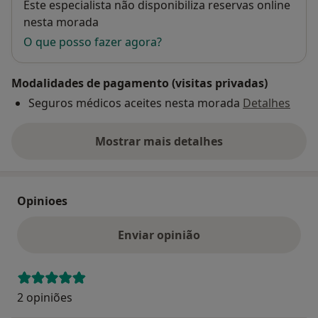
Disponibilidade
Este especialista não disponibiliza reservas online
nesta morada
O que posso fazer agora?
Modalidades de pagamento (visitas privadas)
Seguros médicos aceites nesta morada
Detalhes
Mostrar mais detalhes
sobre o endereço
Opinioes
Enviar opinião
2 opiniões