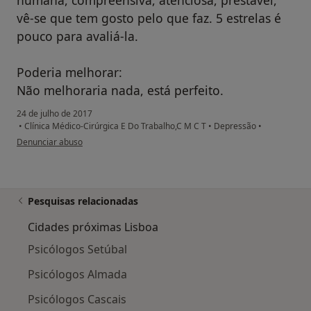
vê-se que tem gosto pelo que faz. 5 estrelas é
pouco para avaliá-la.
Poderia melhorar:
Não melhoraria nada, está perfeito.
24 de julho de 2017
•
Clínica Médico-Cirúrgica E Do Trabalho,C M C T
•
Depressão
•
na opinião do utilizador Conta eliminada
Denunciar abuso
Pesquisas relacionadas
Cidades próximas Lisboa
Psicólogos Setúbal
Psicólogos Almada
Psicólogos Cascais