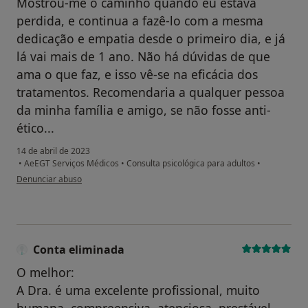
Mostrou-me o caminho quando eu estava
perdida, e continua a fazê-lo com a mesma
dedicação e empatia desde o primeiro dia, e já
lá vai mais de 1 ano. Não há dúvidas de que
ama o que faz, e isso vê-se na eficácia dos
tratamentos. Recomendaria a qualquer pessoa
da minha família e amigo, se não fosse anti-
ético...
14 de abril de 2023
•
AeEGT Serviços Médicos
•
Consulta psicológica para adultos
•
na opinião do utilizador Beatriz N
Denunciar abuso
Conta eliminada
O melhor:
A Dra. é uma excelente profissional, muito
humana, compreensiva, atenciosa, prestável,