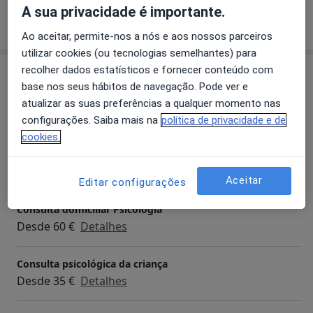
A sua privacidade é importante.
Mostrar mais detalhes
sobre a experiência
Ao aceitar, permite-nos a nós e aos nossos parceiros
utilizar cookies (ou tecnologias semelhantes) para
recolher dados estatísticos e fornecer conteúdo com
Serviços e preços
base nos seus hábitos de navegação. Pode ver e
Primeira consulta Psicologia
atualizar as suas preferências a qualquer momento nas
Detalhes
configurações. Saiba mais na
política de privacidade e de
cookies.
Avaliação Psicológica
Detalhes
Aceitar
Editar configurações
Consulta domiciliar Psicologia
Desde 60 €
Detalhes
Consulta psicológica da criança
Desde 35 €
Detalhes