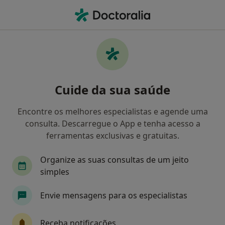
Men
Advancecare • Algés, Lisboa
Filters
• 1
Mapa
Médicos recomendados de AdvanceCare em
Cuide da sua saúde
Algés
Como classificamos os resultados
Encontre os melhores especialistas e agende uma
consulta. Descarregue o App e tenha acesso a
ferramentas exclusivas e gratuitas.
Qual é a especialização que procura?
Organize as suas consultas de um jeito
Nutricionista
simples
Envie mensagens para os especialistas
Receba notificações