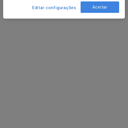
Aceitar
Editar configurações
Dr. João Lino Santos
Psicólogo
Rua Rodrigues Sampaio 76, 1º Andar, Lisboa
•
Mapa
João Lino Santos - Psicologia
Primeira consulta Psicologia
50 €
Esse especialista não oferece agendamento online para esse endereço.
Solicite um atendimento