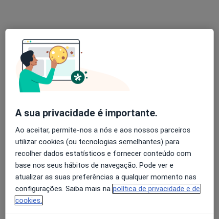
Claudia Luis
Terapeuta alternativo
13 opiniões
Rua Jorge Barradas n.41, Lisboa
•
Mapa
Centro Dietético Ametista
Consulta online
desde 50 €
A sua privacidade é importante.
Esse especialista não oferece agendamento online para esse endereço.
Ao aceitar, permite-nos a nós e aos nossos parceiros
utilizar cookies (ou tecnologias semelhantes) para
Solicite um atendimento
recolher dados estatísticos e fornecer conteúdo com
base nos seus hábitos de navegação. Pode ver e
atualizar as suas preferências a qualquer momento nas
configurações. Saiba mais na
política de privacidade e de
cookies.