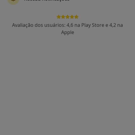
Avaliação dos usuários: 4,6 na Play Store e 4,2 na
Dra. Catarina Lucas
Apple
Psicólogo
86 opiniões
Rua Manuel da Silva Leal, nº 7A, Lisboa
•
Mapa
Centro Catarina Lucas
Primeira consulta Psicologia
desde 60 €
Esse especialista não oferece agendamento online para esse endereço.
Solicite um atendimento