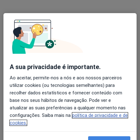
Dr. João C. Esteves
Traumatologista, Ortoptista
1 opinião
Rua Fonte das Sete Bicas 170, Matosinhos
•
Mapa
Instituto Cuf Porto
Primeira consulta Ortopedia e Traumatologia
Serviço gratuito
A sua privacidade é importante.
Esse especialista não oferece agendamento online para esse endereço.
Ao aceitar, permite-nos a nós e aos nossos parceiros
utilizar cookies (ou tecnologias semelhantes) para
Solicite um atendimento
recolher dados estatísticos e fornecer conteúdo com
base nos seus hábitos de navegação. Pode ver e
atualizar as suas preferências a qualquer momento nas
configurações. Saiba mais na
política de privacidade e de
cookies.