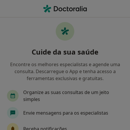
Men
Primeira Consulta Ortopedia E Traumatologia • Porto, Porto
Filters
• 1
Mapa
Primeira consulta Ortopedia e
Cuide da sua saúde
Traumatologia, Porto
Como classificamos os resultados
Encontre os melhores especialistas e agende uma
consulta. Descarregue o App e tenha acesso a
ferramentas exclusivas e gratuitas.
Qual é a especialização que procura?
Organize as suas consultas de um jeito
Traumatologista
Médico do desporto
Ciru
simples
Envie mensagens para os especialistas
Receba notificações