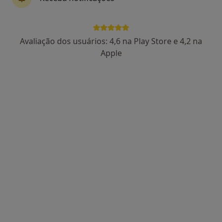
Avaliação dos usuários: 4,6 na Play Store e 4,2 na
Dr. Rómulo Silva
Apple
Traumatologista
Rua Armando Vaz 225, Perafita
•
Mapa
Hospital Trofa Saúde Boa Nova
Primeira consulta Ortopedia e Traumatologia
Preço não disponível
Esse especialista não oferece agendamento online para esse endereço.
Solicite um atendimento