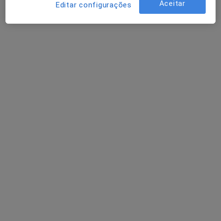
Aceitar
Editar configurações
Dr. Rui Claro
Traumatologista
Avenida da Boavista, 3477/3521, Piso 3, Sala 305, Porto
•
Mapa
Oporto Shoulder Clinic
Primeira consulta Ortopedia e Traumatologia
Serviço gratuito
Esse especialista não oferece agendamento online para esse endereço.
Solicite um atendimento