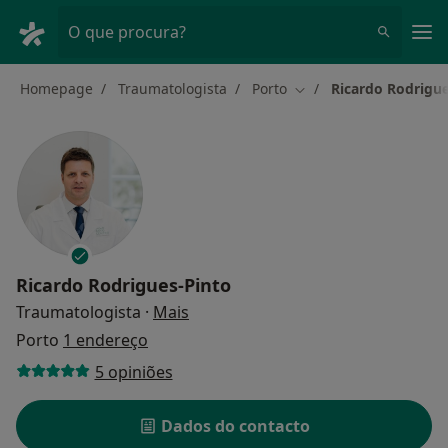
Men
O que procura?
Homepage
Traumatologista
Porto
Ricardo Rodrigue
Mudar de cidade
Ricardo Rodrigues-Pinto
sobre as especializações
Traumatologista
·
Mais
Porto
1 endereço
5 opiniões
Dados do contacto