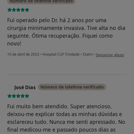
Número de telefone verificado
Fui operado pelo Dr. há 2 anos por uma
cirurgia minimamente invasiva. Tive alta no dia
seguinte. Ótima recuperação. Fiquei como
novo!
na opinião do utilizado
10 de abril de 2023
•
Hospital CUF Trindade
•
Outro
•
Denunciar abuso
José Dias
Número de telefone verificado
J
Fui muito bem atendido. Super atencioso,
deixou-me explicar todas as minhas dúvidas e
esclareceu tudo. Nunca me senti apressado. No
final medicou-me e passado poucos dias as