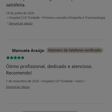
satisfeita.
18 de junho de 2026
•
Hospital CUF Trindade
•
Primeira consulta Ortopedia e Traumatologia
na opinião do utilizador Maria Oliveira
•
Denunciar abuso
Manuela Araújo
Número de telefone verificado
M
Ótimo profissional, dedicado e atencioso.
Recomendo!
1 de novembro de 2024
•
Hospital CUF Trindade
•
Outro
•
na opinião do utilizador Manuela Araújo
Denunciar abuso