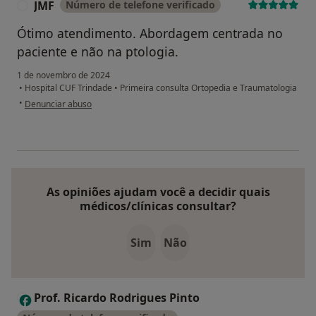
JMF
Número de telefone verificado
J
Ótimo atendimento. Abordagem centrada no
paciente e não na ptologia.
1 de novembro de 2024
•
Hospital CUF Trindade
•
Primeira consulta Ortopedia e Traumatologia
na opinião do utilizador JMF
•
Denunciar abuso
As opiniões ajudam você a decidir quais
médicos/clínicas consultar?
Sim
Não
Prof. Ricardo Rodrigues Pinto
P