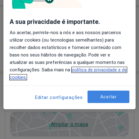
Serviços e preços
A sua privacidade é importante.
Primeira consulta Ortopedia e Traumatologia
Ao aceitar, permite-nos a nós e aos nossos parceiros
Detalhes
utilizar cookies (ou tecnologias semelhantes) para
recolher dados estatísticos e fornecer conteúdo com
base nos seus hábitos de navegação. Pode ver e
Como mostramos os preços?
atualizar as suas preferências a qualquer momento nas
configurações. Saiba mais na
política de privacidade e de
cookies.
Consultório
Aceitar
Hospital CUF Trindade
Editar configurações
Rua da Trindade 115,
Porto
4000-541
Ampliar o mapa
abre num novo separador