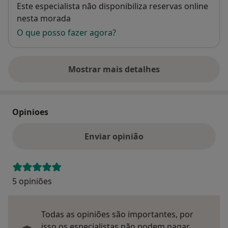
Disponibilidade
Este especialista não disponibiliza reservas online
nesta morada
O que posso fazer agora?
Mostrar mais detalhes
sobre o endereço
Opinioes
Enviar opinião
5 opiniões
Todas as opiniões são importantes, por
isso os especialistas não podem pagar