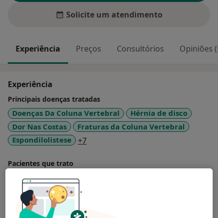
Solicite um atendimento
Experiência
Preços
Consultórios
Opiniões (
Experiência
Principais doenças tratadas
Doenças Da Coluna Vertebral
Hérnia de disco
Dor Nas Costas
Fraturas da Coluna Vertebral
a11y_sr_more_diseases
Espondilolistese
+7
Pacientes que trato
Adultos
Mostrar mais detalhes
sobre a experiência