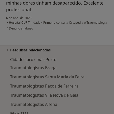
minhas dores tinham desaparecido. Excelente
profissional.
6 de abril de 2023
•
Hospital CUF Trindade
•
Primeira consulta Ortopedia e Traumatologia
na opinião do utilizador José Dias
•
Denunciar abuso
Pesquisas relacionadas
Cidades próximas Porto
Traumatologistas Braga
Traumatologistas Santa Maria da Feira
Traumatologistas Paços de Ferreira
Traumatologistas Vila Nova de Gaia
Traumatologistas Alfena
Mais (11)