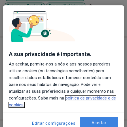
Fraturas da coluna; Osteoporose da coluna
a11y_sr_more_d
Estenose Espinal
Espondilolistese
+9
Mostrar mais detalhes
sobre a experiência
Serviços e preços
A sua privacidade é importante.
Primeira consulta Ortopedia e Traumatologia
Detalhes
Ao aceitar, permite-nos a nós e aos nossos parceiros
utilizar cookies (ou tecnologias semelhantes) para
recolher dados estatísticos e fornecer conteúdo com
Retorno de consultas Ortopedia e Traumatologia
base nos seus hábitos de navegação. Pode ver e
Detalhes
atualizar as suas preferências a qualquer momento nas
configurações. Saiba mais na
política de privacidade e de
cookies.
Como mostramos os preços?
Aceitar
Editar configurações