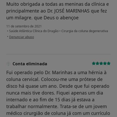
Muito obrigada a todas as meninas da clínica e
principalmente ao Dr. JOSÉ MARINHAS que fez
um milagre. que Deus o abençoe
11 de setembro de 2021
•
Saúde Atlântica Clínica do Dragão
•
Cirurgia da coluna degenerativa
na opinião do utilizador Maria José
•
Denunciar abuso
Conta eliminada
Fui operado pelo Dr. Marinhas a uma hérnia à
coluna cervical. Colocou-me uma prótese de
disco há quase um ano. Desde que fui operado
nunca mais tive dores. Fiquei apenas um dia
internado e ao fim de 15 dias já estava a
trabalhar normalmente. Trata-se de um jovem
médico cirurgião de coluna já com um currículo