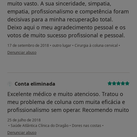
muito vasto. A sua sinceridade, simpatia,
empatia, profissionalismo e competência foram
decisivas para a minha recuperação total.
Deixo aqui o meu agradecimento pessoal e os
votos de muito sucesso profissional e pessoal.
17 de setembro de 2018
•
outro lugar
•
Cirurgia à coluna cervical
•
na opinião do utilizador Conta eliminada
Denunciar abuso
Conta eliminada
Excelente médico e muito atencioso. Tratou o
meu problema de coluna com muita eficácia e
profissionalismo sem operar. Recomendo muito
25 de julho de 2018
•
Saúde Atlântica Clínica do Dragão
•
Dores nas costas
•
na opinião do utilizador Conta eliminada
Denunciar abuso