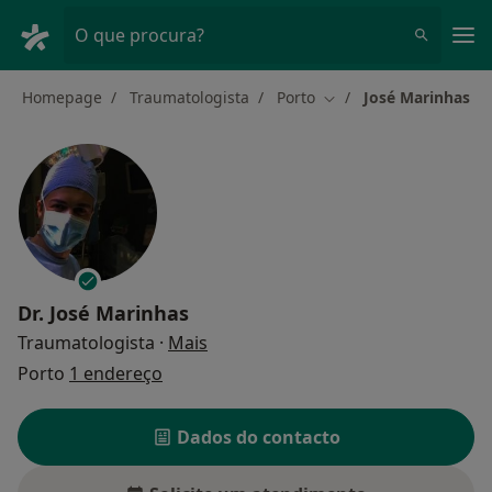
Men
O que procura?
Homepage
Traumatologista
Porto
José Marinhas
Mudar de cidade
Dr.
José Marinhas
sobre as especializações
Traumatologista
·
Mais
Porto
1 endereço
Dados do contacto