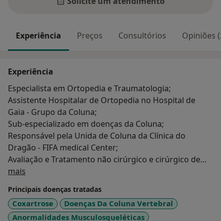
Solicite um atendimento
Experiência
Preços
Consultórios
Opiniões (
Experiência
Especialista em Ortopedia e Traumatologia;
Assistente Hospitalar de Ortopedia no Hospital de
Gaia - Grupo da Coluna;
Sub-especializado em doenças da Coluna;
Responsável pela Unida de Coluna da Clínica do
Dragão - FIFA medical Center;
Avaliação e Tratamento não cirúrgico e cirúrgico de
Sobre mim
Patologia da Coluna;
mais
Principais doenças tratadas
Principais patologias tratadas: Escoliose; Hérnias
Coxartrose
Doenças Da Coluna Vertebral
discais lombares, dorsais e cervicais; Canal estreito;
Anormalidades Musculosqueléticas
espondilose (artrose) da coluna; Espondilolistese;