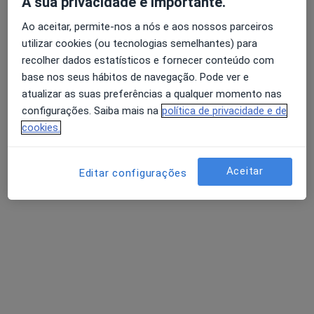
A sua privacidade é importante.
Ao aceitar, permite-nos a nós e aos nossos parceiros
Dr. João C. Esteves
utilizar cookies (ou tecnologias semelhantes) para
recolher dados estatísticos e fornecer conteúdo com
Traumatologista, Ortoptista
base nos seus hábitos de navegação. Pode ver e
1 opinião
atualizar as suas preferências a qualquer momento nas
Rua Fonte das Sete Bicas 170, Matosinhos
•
Mapa
configurações. Saiba mais na
política de privacidade e de
Instituto Cuf Porto
cookies.
Retorno de consultas Ortopedia e Traumatologia
Serviço gratuito
Esse especialista não oferece agendamento online para esse endereço.
Aceitar
Editar configurações
Solicite um atendimento