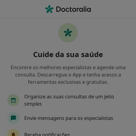
Men
Retorno De Consultas Ortopedia E Traumatologia • Porto, Porto
Filters
• 1
Mapa
Retorno de consultas Ortopedia e
Cuide da sua saúde
Traumatologia, Porto
Como classificamos os resultados
Encontre os melhores especialistas e agende uma
consulta. Descarregue o App e tenha acesso a
ferramentas exclusivas e gratuitas.
Qual é a especialização que procura?
Organize as suas consultas de um jeito
Traumatologista
Médico do desporto
Card
simples
Envie mensagens para os especialistas
Receba notificações