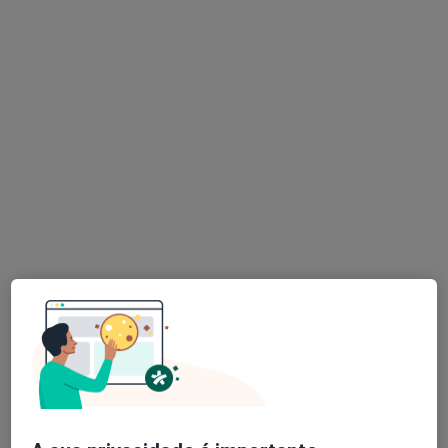
Dr. Alexandre Brandão
Traumatologista, Médico do desporto
75 opiniões
R CAMOES 906, Porto
•
Mapa
Fundação Santa Maria
Retorno de consultas Ortopedia e Traumatologia
Preço não disponível
Esse especialista não oferece agendamento online para esse endereço.
Solicite um atendimento