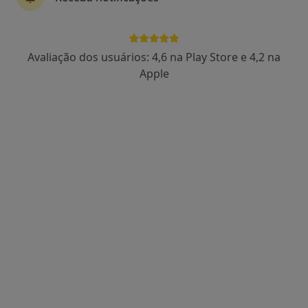
Avaliação dos usuários: 4,6 na Play Store e 4,2 na
Dr. Rómulo Silva
Apple
Traumatologista
Rua Armando Vaz 225, Perafita
•
Mapa
Hospital Trofa Saúde Boa Nova
Retorno de consultas Ortopedia e Traumatologia
Preço não disponível
Esse especialista não oferece agendamento online para esse endereço.
Solicite um atendimento