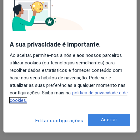
Especialistas - cirúrgia do descolamento
Avaliação dos usuários: 4,6 na Play Store e 4,2 na
epifisario distal dos ossos do antebraço
Apple
A sua privacidade é importante.
A Alberto Lemos
Ao aceitar, permite-nos a nós e aos nossos parceiros
utilizar cookies (ou tecnologias semelhantes) para
Traumatologista
recolher dados estatísticos e fornecer conteúdo com
Porto
base nos seus hábitos de navegação. Pode ver e
atualizar as suas preferências a qualquer momento nas
A Rosmaninho Seabra
configurações. Saiba mais na
política de privacidade e de
cookies.
Traumatologista
Porto
Aceitar
Editar configurações
Abel Fernando Queiroz e
Nascimento