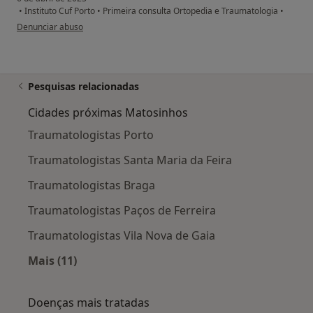
•
Instituto Cuf Porto
•
Primeira consulta Ortopedia e Traumatologia
•
na opinião do utilizador Rui Gomes
Denunciar abuso
Pesquisas relacionadas
Cidades próximas Matosinhos
Traumatologistas Porto
Traumatologistas Santa Maria da Feira
Traumatologistas Braga
Traumatologistas Paços de Ferreira
Traumatologistas Vila Nova de Gaia
Mais (11)
Mais na categoria: Cidades próximas Matosin
Doenças mais tratadas