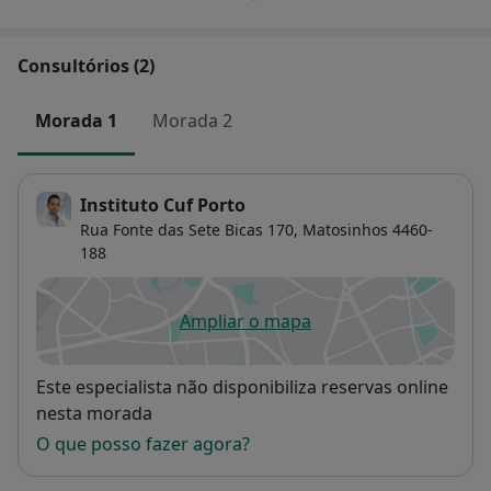
Consultórios (2)
Morada 1
Morada 2
Instituto Cuf Porto
Rua Fonte das Sete Bicas 170,
Matosinhos
4460-
188
Ampliar o mapa
abre num novo separador
Disponibilidade
Este especialista não disponibiliza reservas online
nesta morada
O que posso fazer agora?