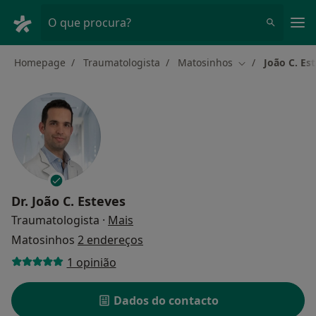
Men
O que procura?
Homepage
Traumatologista
Matosinhos
João C. Es
Mudar de cidad
Dr.
João C. Esteves
sobre as especializações
Traumatologista
·
Mais
Matosinhos
2 endereços
1 opinião
Dados do contacto