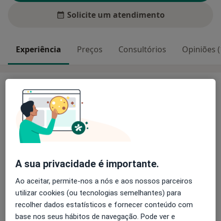
Solicite um atendimento
Experiência
Preços
Consultórios
Opiniões (
Experiência
Especialista em patologias do pé e tornozelo
Cirurgia minimamente invasiva do pé
Hallux valgus
Joanetes
Dedos em garra
Dedos em martelo
A sua privacidade é importante.
Deformidades dos dedos dos pés
Ao aceitar, permite-nos a nós e aos nossos parceiros
Sobre mim
Artrose do pé
mais
utilizar cookies (ou tecnologias semelhantes) para
Instabilidade do tornozelo
Principais doenças tratadas
recolher dados estatísticos e fornecer conteúdo com
Artroscopia do tornozelo
base nos seus hábitos de navegação. Pode ver e
Anormalidades Musculosqueléticas