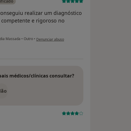
ificado
onseguiu realizar um diagnóstico
 competente e rigoroso no
na opinião do utilizador Vasco Duarte
edia Massada
•
Outro
•
Denunciar abuso
uais médicos/clínicas consultar?
Não