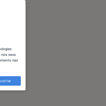
es
nologias
e nos seus
momento nas
Aceitar