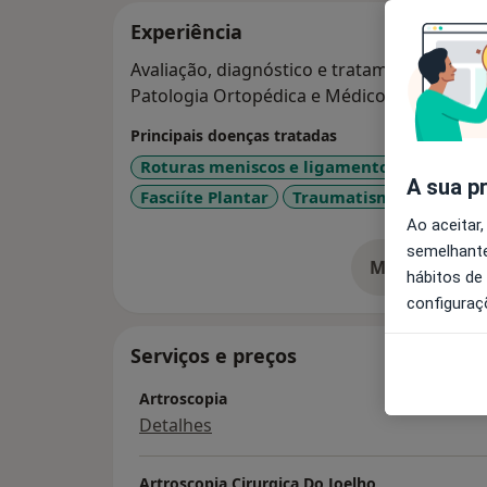
Experiência
Avaliação, diagnóstico e tratamento da pato
Patologia Ortopédica e Médico-desportiva.
Principais doenças tratadas
Roturas meniscos e ligamentos
Lesões 
A sua p
Fasciíte Plantar
Traumatismos Em Atlet
Ao aceitar,
semelhante
Mostrar mais
so
hábitos de
configuraç
Serviços e preços
Artroscopia
Detalhes
Artroscopia Cirurgica Do Joelho