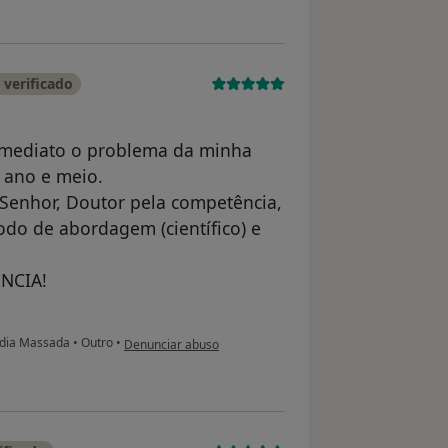
verificado
 imediato o problema da minha
1 ano e meio.
Senhor, Doutor pela competência,
odo de abordagem (científico) e
NCIA!
na opinião do utilizador Conta eliminada
edia Massada
•
Outro
•
Denunciar abuso