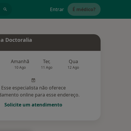
Entrar
É médico?
a Doctoralia
Amanhã
Ter,
Qua
Qui,
Sex,
10 Ago
11 Ago
12 Ago
13 Ago
14 Ag
Esse especialista não oferece
amento online para esse endereço.
Solicite um atendimento