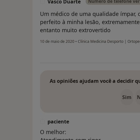
Vasco Duarte
Número de telefone ver
V
Um médico de uma qualidade ímpar, c
perfeito à minha lesão, extremamente
entanto muito extrovertido
10 de maio de 2020
•
Clínica Medicina Desporto | Ortop
As opiniões ajudam você a decidir q
Sim
paciente
P
O melhor: