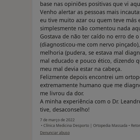
base nas opiniões positivas que vi aqu
Venho alertar as pessoas mais incauta
eu tive muito azar ou quem teve más 
simplesmente não comentou nada aqu
Gostava de não ter caído no erro de o 
(diagnosticou-me com nervo pinçado),
melhoria (pudera, se estava mal diagno
mal educado e pouco ético, dizendo qu
meu mal devia estar na cabeça.
Felizmente depois encontrei um ortope
extremamente humano que me diagnos
me livrou da dor.
A minha experiência com o Dr. Leandr
tive, desaconselho!
7 de março de 2022
•
Clínica Medicina Desporto | Ortopedia Massada
•
Retor
na opinião do utilizador St
Denunciar abuso