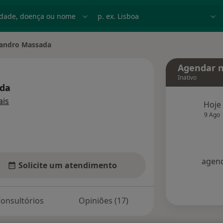
dade, doença ou nome
p. ex. Lisboa
andro Massada
de cidade
Agendar n
Inativo
da
sobre as especializações
is
Hoje
9 Ago
agend
Solicite um atendimento
onsultórios
Opiniões (17)