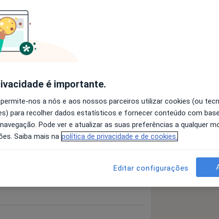
logia do Atleta e do indivíduo activo.
musculares e tendões
rivacidade é importante.
a11y_sr_more_diseas
as
Doenças Da Coluna Vertebral
+9
 permite-nos a nós e aos nossos parceiros utilizar cookies (ou tec
s) para recolher dados estatísticos e fornecer conteúdo com bas
 detalhes
bre a experiência
 navegação. Pode ver e atualizar as suas preferências a qualquer 
ões. Saiba mais na
política de privacidade e de cookies.
Editar configurações