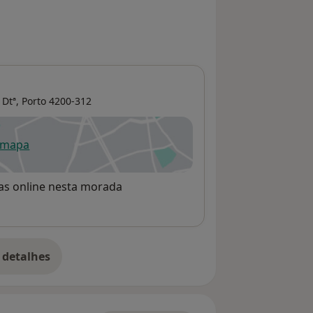
 Dtª,
Porto
4200-312
 mapa
re num novo separador
rvas online nesta morada
 detalhes
bre o endereço