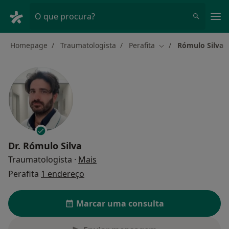
Men
O que procura?
Homepage
Traumatologista
Perafita
Rómulo Silva
Mudar de cidade
Dr.
Rómulo Silva
sobre as especializações
Traumatologista
·
Mais
Perafita
1 endereço
Marcar uma consulta