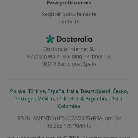
Para profissionais
Registar gratuitamente
Contacto
Contacto
Doctoralia - Homepage
Doctoralia Internet SL
C/ Josep Pla 2 - Building B2, floor 13
08019 Barcelona, Spain
abre num novo separador
abre num novo separador
abre num novo separador
abre num novo separado
abre num n
abre
Polska
,
Türkiye
,
España
,
Italia
,
Deutschland
,
Česko
,
abre num novo separador
abre num novo separador
abre num novo separador
abre num novo separa
abre num no
abre n
Portugal
,
México
,
Chile
,
Brasil
,
Argentina
,
Perú
,
abre num novo separad
Colombia
REGULAMENTO (UE) 2022/2065 (DSA) art. 24:
15.395.179 “AMARs