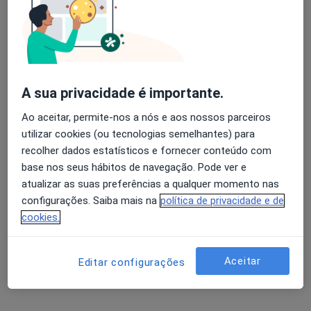
Especialistas - tratamento cirúrgico de
retração capsuloligamentar
Avaliação dos usuários: 4,6 na Play Store e 4,2 na
Apple
A Alberto Lemos
A sua privacidade é importante.
Traumatologista
Ao aceitar, permite-nos a nós e aos nossos parceiros
Porto
utilizar cookies (ou tecnologias semelhantes) para
recolher dados estatísticos e fornecer conteúdo com
base nos seus hábitos de navegação. Pode ver e
A Rosmaninho Seabra
atualizar as suas preferências a qualquer momento nas
Traumatologista
configurações. Saiba mais na
política de privacidade e de
Porto
cookies.
Abel Fernando Queiroz e
Aceitar
Editar configurações
Nascimento
Traumatologista