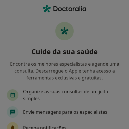
Men
Mindfulness • Lisboa, Lisboa
Filters
• 1
Mapa
Mindfulness, Lisboa
Cuide da sua saúde
Como classificamos os resultados
Encontre os melhores especialistas e agende uma
consulta. Descarregue o App e tenha acesso a
Qual é a especialização que procura?
ferramentas exclusivas e gratuitas.
Psicólogo
Psiquiatra
Terapeuta da fala
Organize as suas consultas de um jeito
simples
Envie mensagens para os especialistas
Receba notificações