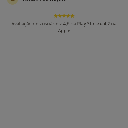
Susana Amaral
Avaliação dos usuários: 4,6 na Play Store e 4,2 na
Psicólogo
Apple
Oeiras, Oeiras
•
Mapa
Clínica das Emoções
Mindfulness
Preço não disponível
Esse especialista não oferece agendamento online para esse endereço.
Solicite um atendimento