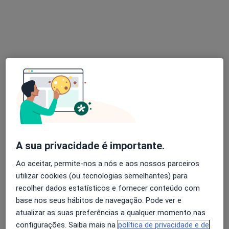
Carolina Bernardes
Psicólogo
R. Ten. Ferreira Durão Nº37A, 1350-311 Lisboa, Lisboa
•
Mapa
Clínica CICO
Mindfulness
Serviço gratuito
Esse especialista não oferece agendamento online para esse endereço.
Solicite um atendimento
A sua privacidade é importante.
Ao aceitar, permite-nos a nós e aos nossos parceiros
utilizar cookies (ou tecnologias semelhantes) para
recolher dados estatísticos e fornecer conteúdo com
base nos seus hábitos de navegação. Pode ver e
atualizar as suas preferências a qualquer momento nas
Dra. Sara Morgado
configurações. Saiba mais na
política de privacidade e de