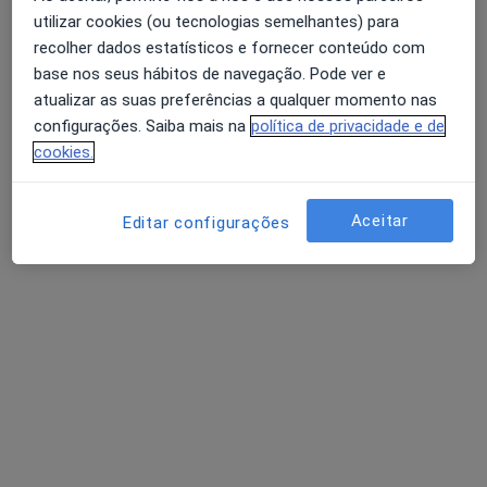
utilizar cookies (ou tecnologias semelhantes) para
Sofia Correia Alegria
recolher dados estatísticos e fornecer conteúdo com
Psicólogo
base nos seus hábitos de navegação. Pode ver e
Rua Latino Coelho, 87, Lisboa
•
Mapa
atualizar as suas preferências a qualquer momento nas
Consultório privado
configurações. Saiba mais na
política de privacidade e de
Mindfulness
Preço não disponível
cookies.
Esse especialista não oferece agendamento online para esse endereço.
Aceitar
Editar configurações
Solicite um atendimento
Ester Alves