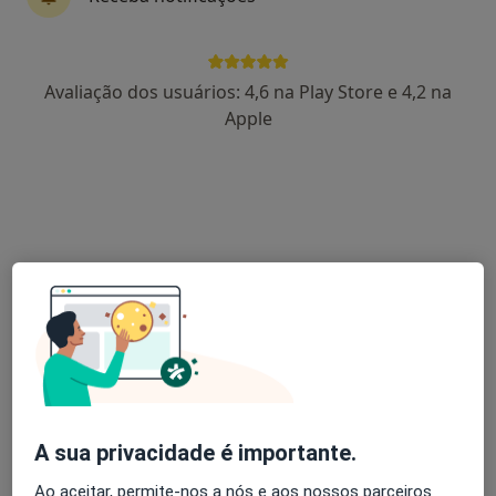
Dra. Ana Miriam Neves
Avaliação dos usuários: 4,6 na Play Store e 4,2 na
Psicólogo
Apple
Presencial, Loures
•
Mapa
Mindfulness
20 €
Esse especialista não oferece agendamento online para esse endereço.
Solicite um atendimento
A sua privacidade é importante.
Ao aceitar, permite-nos a nós e aos nossos parceiros