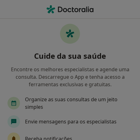
Men
Mindfulness • Lisboa, Lisboa
Filters
• 1
Mapa
Mindfulness, Lisboa
Cuide da sua saúde
Como classificamos os resultados
Encontre os melhores especialistas e agende uma
consulta. Descarregue o App e tenha acesso a
Qual é a especialização que procura?
ferramentas exclusivas e gratuitas.
Psicólogo
Psiquiatra
Terapeuta da fala
Organize as suas consultas de um jeito
simples
Envie mensagens para os especialistas
Receba notificações