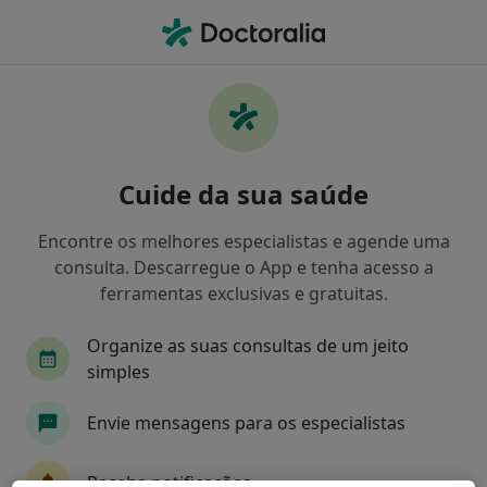
Men
O que procura?
Homepage
Serviços
Reabilitação Neuropsicológica
Reabilitação neuropsicológica -
Cuide da sua saúde
Informação, especialistas,
perguntas frequentes
Encontre os melhores especialistas e agende uma
consulta. Descarregue o App e tenha acesso a
ferramentas exclusivas e gratuitas.
Organize as suas consultas de um jeito
Informação
simples
Envie mensagens para os especialistas
Especialistas - reabilitação neuropsicológica
Receba notificações