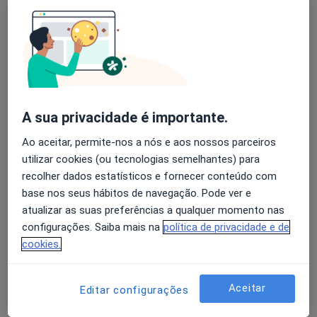
Rossana Ferreira
Avaliação dos usuários: 4,6 na Play Store e 4,2 na
Psicólogo
Apple
Matosinhos
Agendar uma visita
A sua privacidade é importante.
Maria Costa Neves
Ao aceitar, permite-nos a nós e aos nossos parceiros
utilizar cookies (ou tecnologias semelhantes) para
Psicólogo
recolher dados estatísticos e fornecer conteúdo com
Moscavide
base nos seus hábitos de navegação. Pode ver e
Agendar uma visita
atualizar as suas preferências a qualquer momento nas
configurações. Saiba mais na
política de privacidade e de
Catarina I Bernardes Fonseca
cookies.
Psicólogo
Santarém
Aceitar
Editar configurações