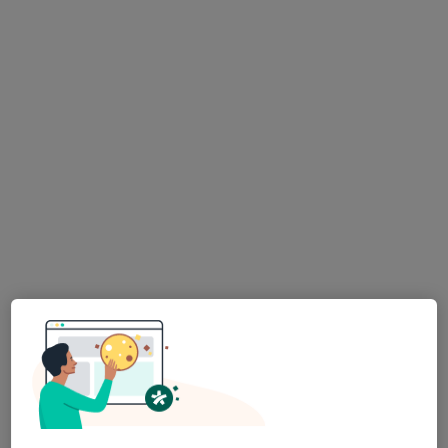
Habicuidados-Serviços Domiciliários A
Idosos
Psicólogo
R Nv Almada 95,3º-B, Lisboa
•
Mapa
Habicuidados-Serviços Domiciliários A Idosos
Consulta psicológica para adultos
40 €
Mostrar mais serviços
Nenhum profissional neste centro médico tem consultas disponíveis
Mostrar perfil