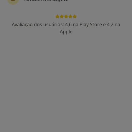
Espaço Crescer - Psicologia e
Avaliação dos usuários: 4,6 na Play Store e 4,2 na
Desenvolvimento
Apple
Psicólogo
Rua da Igreja, nº 29B, Fernão Ferro, Seixal
•
Mapa
Espaço Crescer - Psicologia e Desenvolvimento
Consulta psicológica para adultos
Preço não disponível
Mostrar mais serviços
Nenhum profissional neste centro médico tem consultas disponíveis
Mostrar perfil