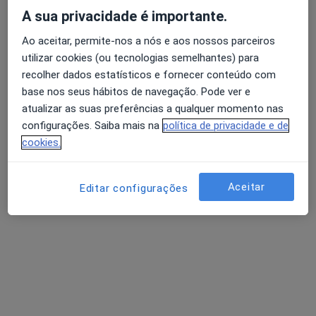
A sua privacidade é importante.
Ao aceitar, permite-nos a nós e aos nossos parceiros
utilizar cookies (ou tecnologias semelhantes) para
recolher dados estatísticos e fornecer conteúdo com
Dialógicos: Centro de Psicologia E
base nos seus hábitos de navegação. Pode ver e
Formação
atualizar as suas preferências a qualquer momento nas
Psicólogo
configurações. Saiba mais na
política de privacidade e de
cookies.
Rua Latino Coelho, nº 87, Lisboa
•
Mapa
Dialógicos: Centro de Psicologia E Formação
Consulta psicológica para adultos
25 €
Aceitar
Editar configurações
Mostrar mais serviços
Nenhum profissional neste centro médico tem consultas disponíveis
Mostrar perfil