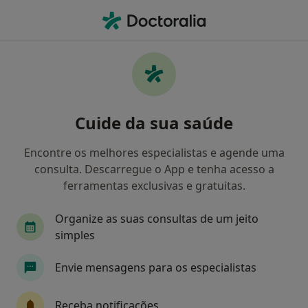
Men
Consulta Psicológica Para Adultos • Almada, Lisboa
Filters
• 1
Mapa
Consulta psicológica para adultos, Almada
Cuide da sua saúde
Como classificamos os resultados
Encontre os melhores especialistas e agende uma
consulta. Descarregue o App e tenha acesso a
Qual é a especialização que procura?
ferramentas exclusivas e gratuitas.
Psicólogo
Psiquiatra
Urologista
Gine
Organize as suas consultas de um jeito
simples
Envie mensagens para os especialistas
Receba notificações