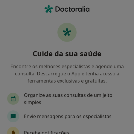
Men
Check-Up De Saúde Mental • Almada, Lisboa
Filters
• 1
Mapa
Check-up de saúde mental, Almada
Cuide da sua saúde
Como classificamos os resultados
Encontre os melhores especialistas e agende uma
consulta. Descarregue o App e tenha acesso a
Qual é a especialização que procura?
ferramentas exclusivas e gratuitas.
Psicólogo
Psiquiatra
Neurologista
Ci
Organize as suas consultas de um jeito
simples
Envie mensagens para os especialistas
Receba notificações