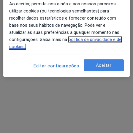
Ao aceitar, permite-nos a nós e aos nossos parceiros
Dra. Sara Valadares
utilizar cookies (ou tecnologias semelhantes) para
recolher dados estatísticos e fornecer conteúdo com
Psicólogo
base nos seus hábitos de navegação. Pode ver e
8 opiniões
atualizar as suas preferências a qualquer momento nas
Rua Rodrigues Sampaio, Lisboa
•
Mapa
configurações. Saiba mais na
política de privacidade e de
Sara Valadares - Bem Me Quero
cookies.
Check-up de saúde mental
Serviço gratuito
Esse especialista não oferece agendamento online para esse endereço.
Aceitar
Editar configurações
Solicite um atendimento