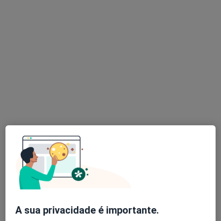
Dr. André Patrício
Psicólogo
10 opiniões
Avenida Joao XXI, 49, Lisboa
•
Mapa
Schema - Psicologia Clínica
Check-up de saúde mental
250 €
Esse especialista não oferece agendamento online para esse endereço.
Solicite um atendimento
A sua privacidade é importante.