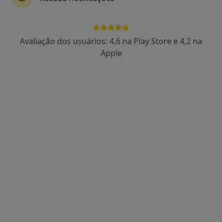
Dra. Sandra Correia
Avaliação dos usuários: 4,6 na Play Store e 4,2 na
Psicólogo, Terapeuta alternativo
Apple
44 opiniões
Rua Dr Antonio Granjo, Lisboa
•
Mapa
Holysticamentes - Lisboa
Check-up de saúde mental
desde 60 €
Esse especialista não oferece agendamento online para esse endereço.
Solicite um atendimento