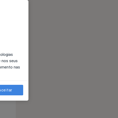
nologias
e nos seus
momento nas
Qua
Qui,
Sex,
12 Ago
13 Ago
14 Ago
Aceitar