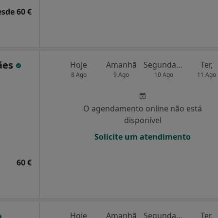
esde 60 €
rães
Hoje
Amanhã
Segunda-feira
Ter,
8 Ago
9 Ago
10 Ago
11 Ago
O agendamento online não está
disponível
Solicite um atendimento
60 €
Hoje
Amanhã
Segunda-feira
Ter,