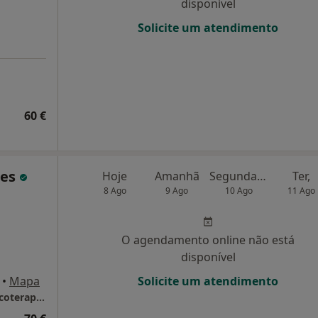
disponível
Solicite um atendimento
60 €
ues
Hoje
Amanhã
Segunda-feira
Ter,
8 Ago
9 Ago
10 Ago
11 Ago
O agendamento online não está
disponível
•
Mapa
Solicite um atendimento
Dr. Pedro Rodrigues - Psicologo clínico e psicoterapeuta