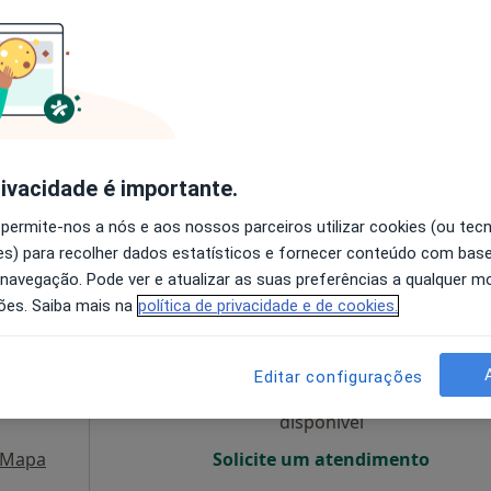
O agendamento online não está
disponível
apa
Solicite um atendimento
esde 55 €
rivacidade é importante.
 permite-nos a nós e aos nossos parceiros utilizar cookies (ou tec
s) para recolher dados estatísticos e fornecer conteúdo com bas
 navegação. Pode ver e atualizar as suas preferências a qualquer 
cas
Hoje
Amanhã
Segunda-feira
Ter,
ões. Saiba mais na
política de privacidade e de cookies.
8 Ago
9 Ago
10 Ago
11 Ago
Editar configurações
O agendamento online não está
disponível
Mapa
Solicite um atendimento