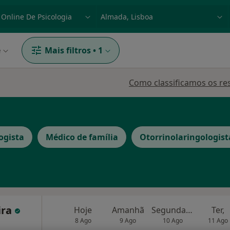
dade, doença ou nome
p. ex. Lisboa
e
Mais filtros
•
1
Como classificamos os re
ogista
Médico de família
Otorrinolaringologist
ira
Hoje
Amanhã
Segunda-feira
Ter,
8 Ago
9 Ago
10 Ago
11 Ago