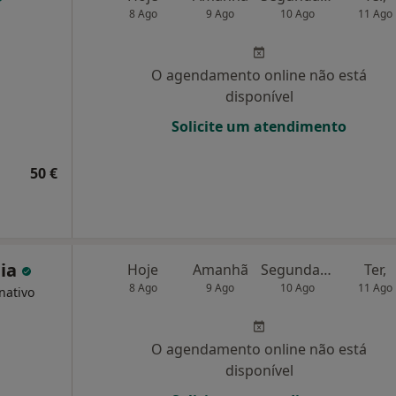
8 Ago
9 Ago
10 Ago
11 Ago
O agendamento online não está
disponível
Solicite um atendimento
50 €
eia
Hoje
Amanhã
Segunda-feira
Ter,
8 Ago
9 Ago
10 Ago
11 Ago
nativo
O agendamento online não está
disponível