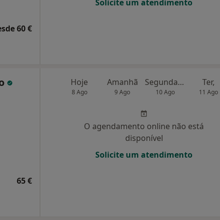
Solicite um atendimento
esde 60 €
ho
Hoje
Amanhã
Segunda-feira
Ter,
8 Ago
9 Ago
10 Ago
11 Ago
O agendamento online não está
disponível
Solicite um atendimento
65 €