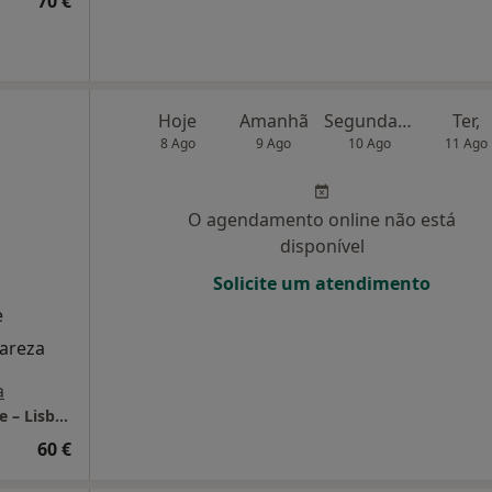
70 €
Hoje
Amanhã
Segunda-feira
Ter,
8 Ago
9 Ago
10 Ago
11 Ago
O agendamento online não está
disponível
Solicite um atendimento
e
lareza
a
LUMA Psicologia Clínica | Consultório Online – Lisboa
60 €