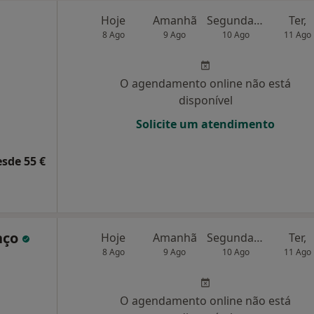
Hoje
Amanhã
Segunda-feira
Ter,
8 Ago
9 Ago
10 Ago
11 Ago
O agendamento online não está
disponível
Solicite um atendimento
esde 55 €
nço
Hoje
Amanhã
Segunda-feira
Ter,
8 Ago
9 Ago
10 Ago
11 Ago
O agendamento online não está