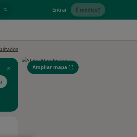
Entrar
É médico?
sultados
Ampliar mapa
a
Qua
Qui,
Sex,
12 Ago
13 Ago
14 Ago