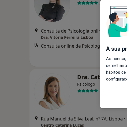
27 opiniões
Consulta de Psicologia online, Lisboa
•
M
Dra. Vitória Ferreira Lisboa
Consulta online de Psicologia
d
A sua p
Ao aceitar,
semelhante
hábitos de
Dra. Catarina Lu
configuraç
Psicólogo
86 opiniões
Rua Manuel da Silva Leal, nº 7A, Lisboa
•
Centro Catarina Lucas