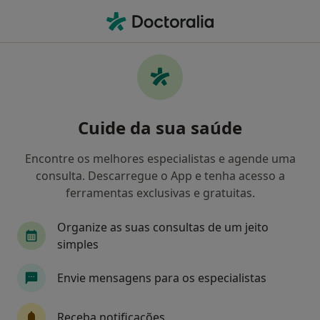
Men
Pediatra • Almada, Lisboa
Filters
Mapa
Pediatras em Almada
Cuide da sua saúde
Como classificamos os resultados
Encontre os melhores especialistas e agende uma
consulta. Descarregue o App e tenha acesso a
ferramentas exclusivas e gratuitas.
Organize as suas consultas de um jeito
simples
Envie mensagens para os especialistas
Celia Iglesias Neves
Pediatra
Receba notificações