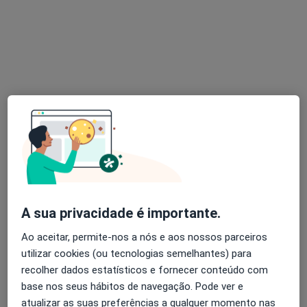
R Nova do Almada nº 18 (1º-Esq)-CHIADO, Lisboa
•
Mapa
Ivonarte - Serviços Clínicos (Drª Ivone Lopes Dias)
Nenhum profissional neste centro médico tem consultas disponíveis
Mostrar perfil
A sua privacidade é importante.
Ao aceitar, permite-nos a nós e aos nossos parceiros
Clínica Lambert
utilizar cookies (ou tecnologias semelhantes) para
·
Mais
Pediatra, Fisioterapeuta, Dentista
recolher dados estatísticos e fornecer conteúdo com
R. Cordeiro Ferreira nº3, Lisboa
•
Mapa
base nos seus hábitos de navegação. Pode ver e
Clínica Lambert
atualizar as suas preferências a qualquer momento nas