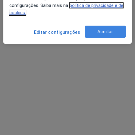
Nenhum profissional neste centro médico tem consultas disponíveis
configurações. Saiba mais na
política de privacidade e de
cookies.
Mostrar perfil
Aceitar
Editar configurações
United Medical Clinic Lisbon (UMC Lisbon)
Pediatra, Especialista em análises clínicas,
·
Mais
Anátomopatologista
Avenida Defensores de Chaves 73B, Lisboa
•
Mapa
United Medical Clinic Lisbon (UMC Lisbon)