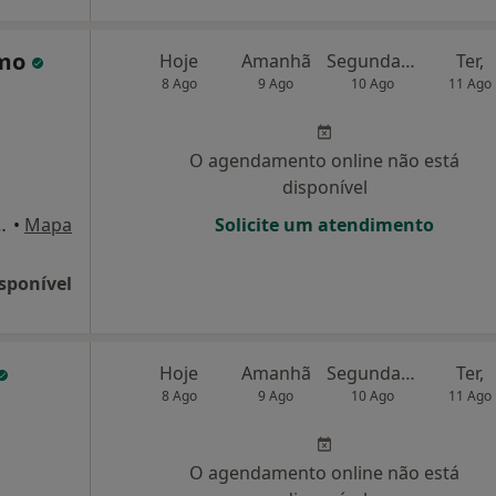
amo
Hoje
Amanhã
Segunda-feira
Ter,
8 Ago
9 Ago
10 Ago
11 Ago
O agendamento online não está
disponível
nça Lote E,1º-A, Lisboa
•
Mapa
Solicite um atendimento
sponível
Hoje
Amanhã
Segunda-feira
Ter,
8 Ago
9 Ago
10 Ago
11 Ago
O agendamento online não está