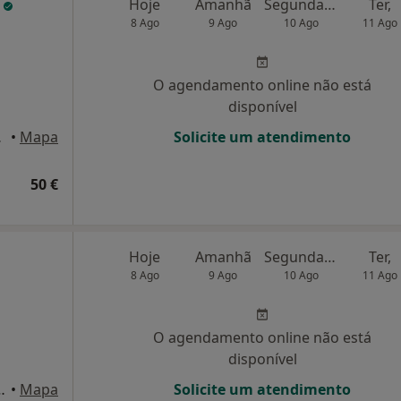
s
Hoje
Amanhã
Segunda-feira
Ter,
8 Ago
9 Ago
10 Ago
11 Ago
O agendamento online não está
disponível
a Banheira
•
Mapa
Solicite um atendimento
50 €
Hoje
Amanhã
Segunda-feira
Ter,
8 Ago
9 Ago
10 Ago
11 Ago
O agendamento online não está
disponível
/c esquerdo, Lisboa
•
Mapa
Solicite um atendimento