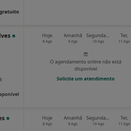
 gratuito
lves
Hoje
Amanhã
Segunda-feira
Ter,
8 Ago
9 Ago
10 Ago
11 Ago
O agendamento online não está
disponível
a
Solicite um atendimento
sponível
es
Hoje
Amanhã
Segunda-feira
Ter,
8 Ago
9 Ago
10 Ago
11 Ago