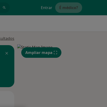
Entrar
É médico?
sultados
Ampliar mapa
Qua
Qui,
Sex,
12 Ago
13 Ago
14 Ago