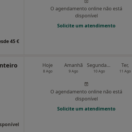
O agendamento online não está
disponível
Solicite um atendimento
esde 45 €
nteiro
Hoje
Amanhã
Segunda-feira
Ter,
8 Ago
9 Ago
10 Ago
11 Ago
O agendamento online não está
disponível
Solicite um atendimento
sponível