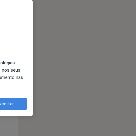
nologias
e nos seus
momento nas
Qua
Qui,
Sex,
12 Ago
13 Ago
14 Ago
Aceitar