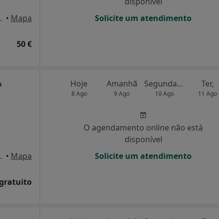
disponível
úmero76, Lisboa
•
Mapa
Solicite um atendimento
50 €
Hoje
Amanhã
Segunda-feira
Ter,
8 Ago
9 Ago
10 Ago
11 Ago
O agendamento online não está
disponível
2 - 2-º Esq, Lisboa
•
Mapa
Solicite um atendimento
 gratuito