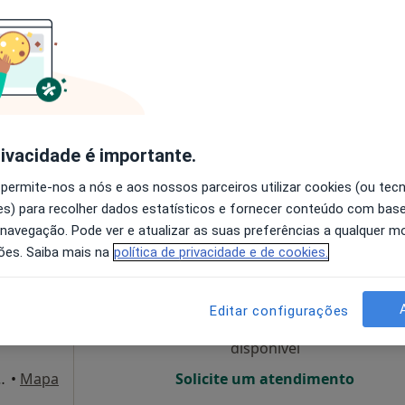
O agendamento online não está
disponível
37, 1º andar,, Moscavide
•
Mapa
Solicite um atendimento
160 €
rivacidade é importante.
 permite-nos a nós e aos nossos parceiros utilizar cookies (ou tec
s) para recolher dados estatísticos e fornecer conteúdo com bas
 navegação. Pode ver e atualizar as suas preferências a qualquer 
s
Hoje
Amanhã
Segunda-feira
Ter,
ões. Saiba mais na
política de privacidade e de cookies.
8 Ago
9 Ago
10 Ago
11 Ago
Editar configurações
O agendamento online não está
disponível
rim, n 2, R/C, Lisboa
•
Mapa
Solicite um atendimento