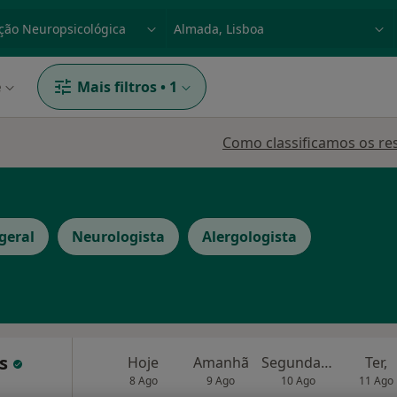
dade, doença ou nome
p. ex. Lisboa
e
Mais filtros
•
1
Como classificamos os re
 geral
Neurologista
Alergologista
es
Hoje
Amanhã
Segunda-feira
Ter,
8 Ago
9 Ago
10 Ago
11 Ago