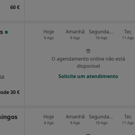
60 €
es
Hoje
Amanhã
Segunda-feira
Ter,
8 Ago
9 Ago
10 Ago
11 Ago
O agendamento online não está
disponível
pa
Solicite um atendimento
esde 30 €
mingos
Hoje
Amanhã
Segunda-feira
Ter,
8 Ago
9 Ago
10 Ago
11 Ago