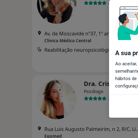
4 opiniões
Av. de Moscavide nº
Clinica Médica Central
Reabilitação neuropsicológica
A sua p
Ao aceitar,
semelhante
hábitos de
Dra. Cristina Pire
configuraç
Psicólogo
3 opiniões
Rua Luis Augusto Palmei
Egomed