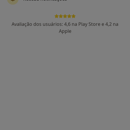
Dra. Sara Paiva
Avaliação dos usuários: 4,6 na Play Store e 4,2 na
Psicólogo
Apple
91 opiniões
Lisboa
•
Mapa
Consultório de Psicologia Online - Lisboa
Consulta psicológica para adultos
desde 55 €
Esse especialista não oferece agendamento online para esse endereço.
Solicite um atendimento