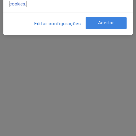
cookies.
Marta Costa
Psicólogo
Aceitar
Editar configurações
Morada 1
Morada 2
Avenida da República 50, Lisboa
•
Mapa
PsiVita Online
Consulta psicológica para adultos
65 €
Esse especialista não oferece agendamento online para esse endereço.
Solicite um atendimento