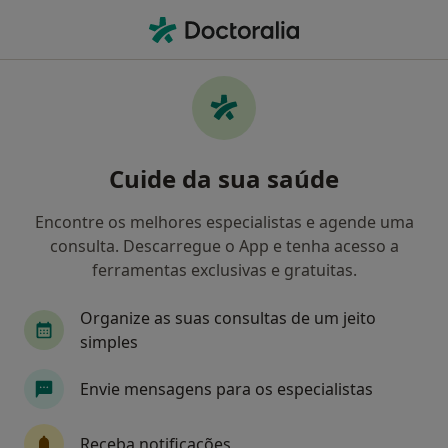
Men
Consulta Psicológica Para Adultos • Barreiro, Setúbal
Filters
• 1
Mapa
Consulta psicológica para adultos, Barreiro
Cuide da sua saúde
Como classificamos os resultados
Encontre os melhores especialistas e agende uma
consulta. Descarregue o App e tenha acesso a
Qual é a especialização que procura?
ferramentas exclusivas e gratuitas.
Psicólogo
Psiquiatra
Terapeuta da fala
Organize as suas consultas de um jeito
simples
Envie mensagens para os especialistas
Receba notificações