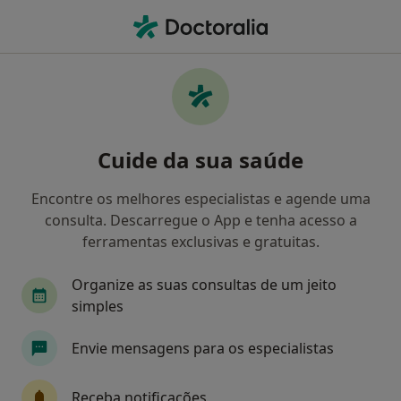
Men
Ca Seguros • Almada, Lisboa
Filters
• 1
Mapa
Médicos recomendados de CA Seguros em
Cuide da sua saúde
Almada
Como classificamos os resultados
Encontre os melhores especialistas e agende uma
consulta. Descarregue o App e tenha acesso a
ferramentas exclusivas e gratuitas.
Qual é a especialização que procura?
Organize as suas consultas de um jeito
simples
Envie mensagens para os especialistas
Receba notificações