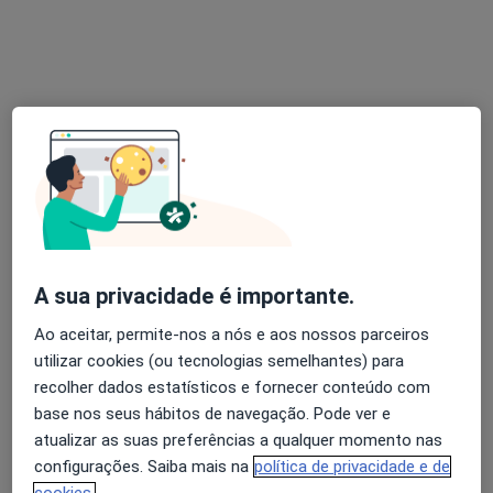
Dr. Martin Lorenzetti
Neurocirurgião
126 opiniões
Rua Duarte Galvão 54, Lisboa
•
Mapa
Hospital Cruz Vermelha
Esse especialista não oferece agendamento online para esse endereço.
Solicite um atendimento
A sua privacidade é importante.
Ao aceitar, permite-nos a nós e aos nossos parceiros
utilizar cookies (ou tecnologias semelhantes) para
recolher dados estatísticos e fornecer conteúdo com
base nos seus hábitos de navegação. Pode ver e
atualizar as suas preferências a qualquer momento nas
Dra. Ana Rita Ferreira
configurações. Saiba mais na
política de privacidade e de