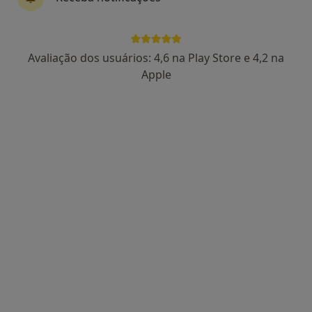
Dr. Miguel Montenegro
Psicólogo
Avaliação dos usuários: 4,6 na Play Store e 4,2 na
13 opiniões
Apple
Avenida 5 de Outubro 122, Lisboa
•
Mapa
Consultório Miguel Montenegro
Consulta online
65 €
Esse especialista não oferece agendamento online para esse endereço.
Solicite um atendimento