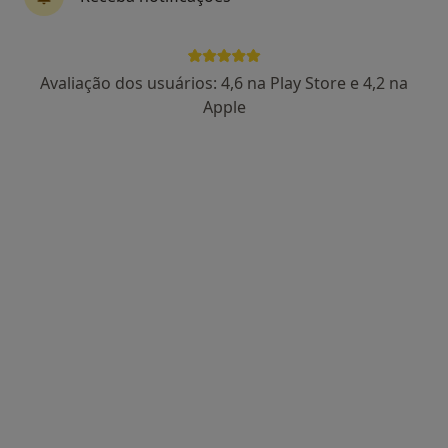
Dr. Martin Lorenzetti
Avaliação dos usuários: 4,6 na Play Store e 4,2 na
Neurocirurgião
Apple
126 opiniões
R. Serpa Pinto 7, Lisboa
•
Mapa
Hospital Da Ordem Terceira
Esse especialista não oferece agendamento online para esse endereço.
Solicite um atendimento