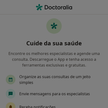
Men
Axa • Almada, Lisboa
Filters
• 1
Mapa
Médicos recomendados de Axa em Almada
Cuide da sua saúde
Como classificamos os resultados
Encontre os melhores especialistas e agende uma
consulta. Descarregue o App e tenha acesso a
Qual é a especialização que procura?
ferramentas exclusivas e gratuitas.
Dentista
Organize as suas consultas de um jeito
simples
Envie mensagens para os especialistas
Receba notificações