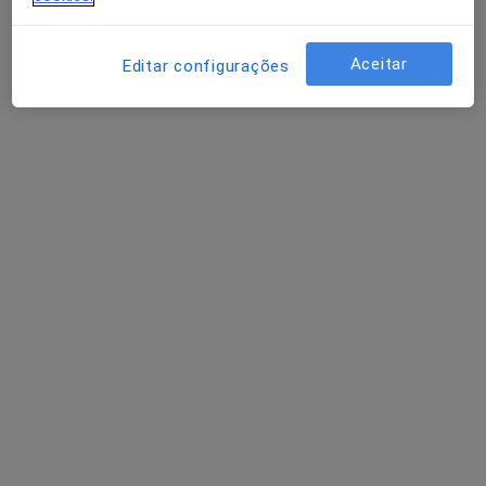
8 opiniões
Clínica Privada de Oftalmologia (CPO) Avenida da Liberdade 180 1º, Lisboa
•
Mapa
Aceitar
Editar configurações
Consultório privado
Esse especialista não oferece agendamento online para esse endereço.
Solicite um atendimento
Dra. Sandra Simões
Psicólogo
Rua da Igreja, nº 29B, Fernão Ferro, Seixal
•
Mapa