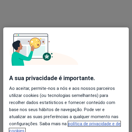
Dr. Patrícia Pita
Psicólogo
Rua Martins Barata, 5 5E, Lisboa
•
Mapa
Patricia Pita
Primeira consulta Psicologia
35 €
Esse especialista não oferece agendamento online para esse endereço.
Solicite um atendimento
A sua privacidade é importante.
Ao aceitar, permite-nos a nós e aos nossos parceiros
utilizar cookies (ou tecnologias semelhantes) para
recolher dados estatísticos e fornecer conteúdo com
base nos seus hábitos de navegação. Pode ver e
atualizar as suas preferências a qualquer momento nas
Prof. Tiago Bravo Ferreira
configurações. Saiba mais na
política de privacidade e de
Oftalmologista
cookies.