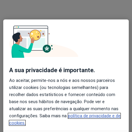
Dra. Marta Paes Godinho
Dentista, Médico estético
6 opiniões
Rua Dr Gama Barros 27A, Lisboa
•
Mapa
AS CLÍNICAS - Clínicas Médicas e Dentárias Lisboa
Branqueamento Dentário
Serviço gratuito
Esse especialista não oferece agendamento online para esse endereço.
Solicite um atendimento
A sua privacidade é importante.
Ao aceitar, permite-nos a nós e aos nossos parceiros
utilizar cookies (ou tecnologias semelhantes) para
recolher dados estatísticos e fornecer conteúdo com
base nos seus hábitos de navegação. Pode ver e
atualizar as suas preferências a qualquer momento nas
configurações. Saiba mais na
política de privacidade e de
cookies.