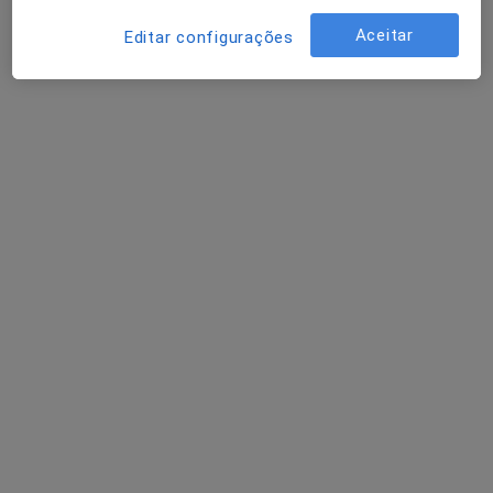
Dr. Eduardo Portela
Aceitar
Dentista
Editar configurações
4 opiniões
R. Dr. Gama Barros, 27A, Lisboa
•
Mapa
AS CLÍNICAS - Clínicas Médicas e Dentárias Lisboa
Consulta online
Serviço gratuito
Esse especialista não oferece agendamento online para esse endereço.
Solicite um atendimento