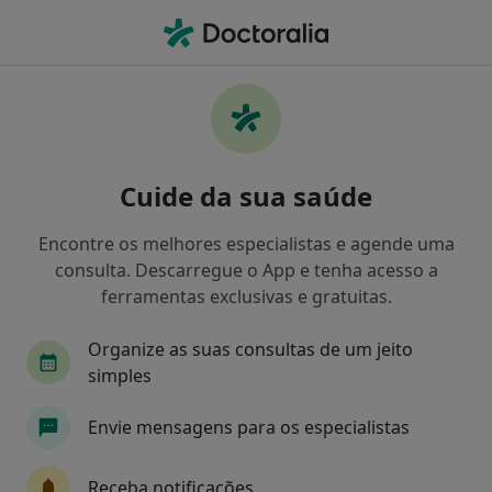
Men
Dentista • Almada, Lisboa
Filters
Mapa
Dentistas em Almada
Cuide da sua saúde
Como classificamos os resultados
Encontre os melhores especialistas e agende uma
consulta. Descarregue o App e tenha acesso a
ferramentas exclusivas e gratuitas.
Organize as suas consultas de um jeito
simples
Envie mensagens para os especialistas
Dra. Elízabeth Péan
Dentista
Receba notificações