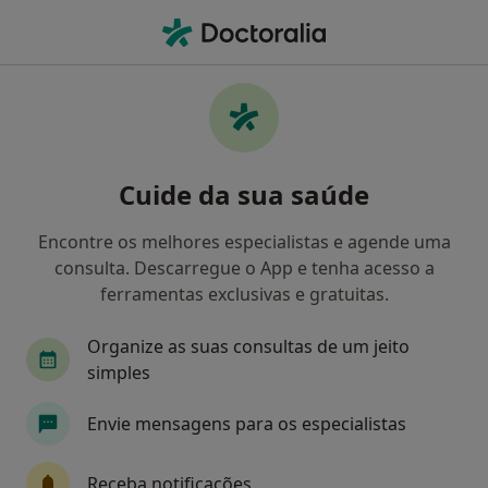
Men
Endocrinologista • Almada, Lisboa
Filters
Mapa
Endocrinologistas em Almada
Cuide da sua saúde
Como classificamos os resultados
Encontre os melhores especialistas e agende uma
consulta. Descarregue o App e tenha acesso a
ferramentas exclusivas e gratuitas.
Organize as suas consultas de um jeito
simples
Envie mensagens para os especialistas
Dr. Eduardo Barreiros
Endocrinologista
Receba notificações