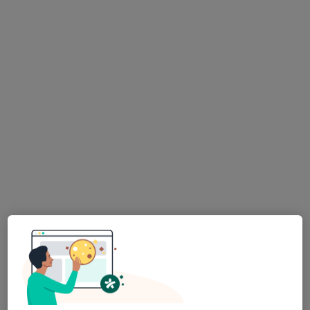
Primeira consulta Endocrinologia
110 €
Esse especialista não oferece agendamento online para esse endereço.
Solicite um atendimento
Clínica Secret Beauty
·
Mais
Endocrinologista, Dermatologista, Dentista
Rua Manuel Rodrigues da Silva, Lisboa
•
Mapa
Clínica Secret Beauty
Nenhum profissional neste centro médico tem consultas disponíveis