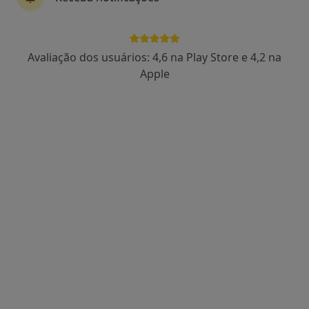
6 opiniões
Avenida Sacadura Cabral Nº4 B, Lisboa
•
Mapa
Luís e Eduardo Barreiros Endocrinologistas
Avaliação dos usuários: 4,6 na Play Store e 4,2 na
Esse especialista não oferece agendamento online para esse endereço.
Apple
Solicite um atendimento
Dra. Deborah Conte Santos
Endocrinologista
Av. Miguel Bombarda 133A, Lisboa
•
Mapa
GB Clinic