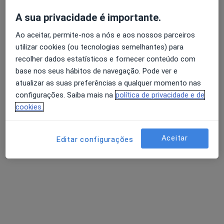
A sua privacidade é importante.
Mostrar perfil
Ao aceitar, permite-nos a nós e aos nossos parceiros
utilizar cookies (ou tecnologias semelhantes) para
recolher dados estatísticos e fornecer conteúdo com
base nos seus hábitos de navegação. Pode ver e
atualizar as suas preferências a qualquer momento nas
configurações. Saiba mais na
política de privacidade e de
cookies.
United Medical Clinic Lisbon (UMC Lisbon)
Aceitar
Editar configurações
Endocrinologista, Especialista em análises clínicas,
·
Mais
Anátomopatologista
Avenida Defensores de Chaves 73B, Lisboa
•
Mapa
United Medical Clinic Lisbon (UMC Lisbon)
Nenhum profissional neste centro médico tem consultas disponíveis