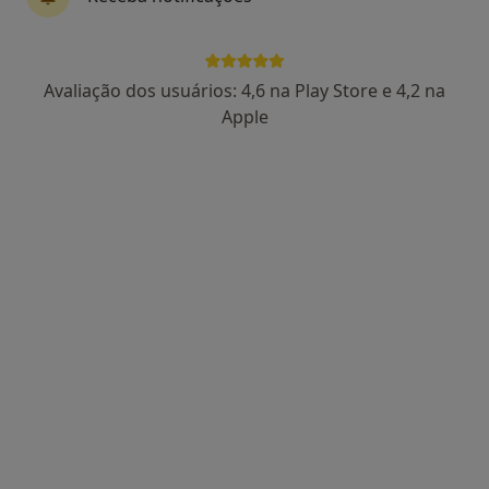
Dr. Martin Lorenzetti
Avaliação dos usuários: 4,6 na Play Store e 4,2 na
Neurocirurgião
Apple
126 opiniões
R. Serpa Pinto 7, Lisboa
•
Mapa
Hospital Da Ordem Terceira
Esse especialista não oferece agendamento online para esse endereço.
Solicite um atendimento