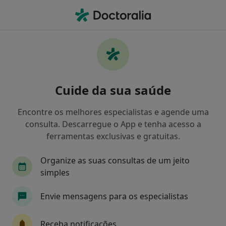
Men
Médis • Almada, Lisboa
Filters
• 1
Mapa
Médicos recomendados de Médis em
Cuide da sua saúde
Almada
Como classificamos os resultados
Encontre os melhores especialistas e agende uma
consulta. Descarregue o App e tenha acesso a
ferramentas exclusivas e gratuitas.
Qual é a especialização que procura?
Organize as suas consultas de um jeito
simples
Envie mensagens para os especialistas
Receba notificações