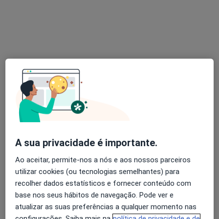
Psicólogo
Rua Martins Barata, 5 5E, Lisboa
•
Mapa
Patricia Pita
Primeira consulta Psicologia
35 €
Esse especialista não oferece agendamento online para esse endereço.
Solicite um atendimento
A sua privacidade é importante.
Ao aceitar, permite-nos a nós e aos nossos parceiros
utilizar cookies (ou tecnologias semelhantes) para
recolher dados estatísticos e fornecer conteúdo com
base nos seus hábitos de navegação. Pode ver e
Dra. Sandra Simões
atualizar as suas preferências a qualquer momento nas
Psicólogo
configurações. Saiba mais na
política de privacidade e de