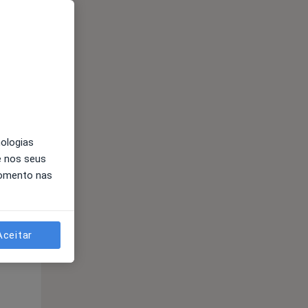
nologias
Qua
Qui,
Sex,
e nos seus
12 Ago
13 Ago
14 Ago
momento nas
Aceitar