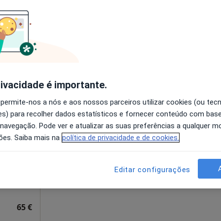
disponível
a
Solicite um atendimento
65 €
rivacidade é importante.
 permite-nos a nós e aos nossos parceiros utilizar cookies (ou tec
ho
Hoje
Amanhã
Segunda-feira
Ter,
s) para recolher dados estatísticos e fornecer conteúdo com bas
8 Ago
9 Ago
10 Ago
11 Ago
 navegação. Pode ver e atualizar as suas preferências a qualquer 
ões. Saiba mais na
política de privacidade e de cookies.
O agendamento online não está
disponível
Editar configurações
Solicite um atendimento
65 €