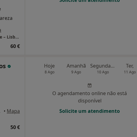
Solicite um atendimento
e
lareza
a
LUMA Psicologia Clínica | Consultório Online – Lisboa
60 €
tos
Hoje
Amanhã
Segunda-feira
Ter,
8 Ago
9 Ago
10 Ago
11 Ago
O agendamento online não está
disponível
 Lisboa
•
Mapa
Solicite um atendimento
50 €