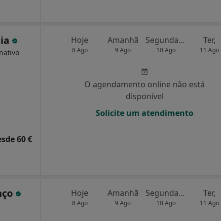
eia
Hoje
Amanhã
Segunda-feira
Ter,
8 Ago
9 Ago
10 Ago
11 Ago
nativo
O agendamento online não está
disponível
Solicite um atendimento
esde 60 €
nço
Hoje
Amanhã
Segunda-feira
Ter,
8 Ago
9 Ago
10 Ago
11 Ago