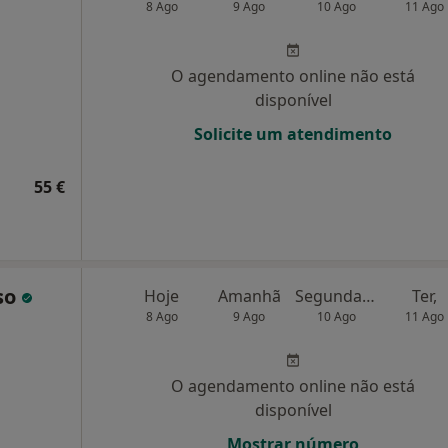
8 Ago
9 Ago
10 Ago
11 Ago
O agendamento online não está
disponível
Solicite um atendimento
55 €
nso
Hoje
Amanhã
Segunda-feira
Ter,
8 Ago
9 Ago
10 Ago
11 Ago
O agendamento online não está
disponível
Mostrar número