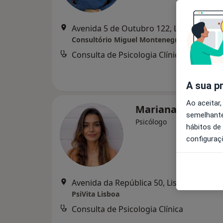
Avenida 5 de Outubro 122, Lisboa
•
Map
Consultório Miguel Montenegro
Consulta de Psicologia Clínica
A sua p
Ao aceitar,
Mariana Moutin
semelhante
Psicólogo
hábitos de
configuraç
Avenida da República 50, Lisboa
•
Mapa
PsiVita Lisboa
Consulta de Psicologia Clínica