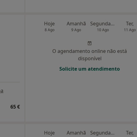
Hoje
Amanhã
Segunda-feira
Ter,
8 Ago
9 Ago
10 Ago
11 Ago
O agendamento online não está
disponível
Solicite um atendimento
pa
65 €
Hoje
Amanhã
Segunda-feira
Ter,