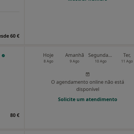
esde 60 €
o
Hoje
Amanhã
Segunda-feira
Ter,
8 Ago
9 Ago
10 Ago
11 Ago
O agendamento online não está
disponível
Solicite um atendimento
80 €