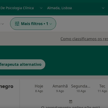
dade, doença ou nome
p. ex. Lisboa
e
Mais filtros
•
1
Como classificamos os re
Terapeuta alternativo
negro
Hoje
Amanhã
Segunda-feira
Ter,
8 Ago
9 Ago
10 Ago
11 Ago
O agendamento online não está