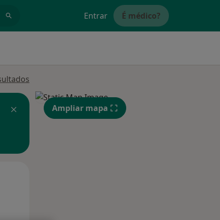
Entrar
É médico?
sultados
Ampliar mapa
Qua
Qui,
Sex,
12 Ago
13 Ago
14 Ago