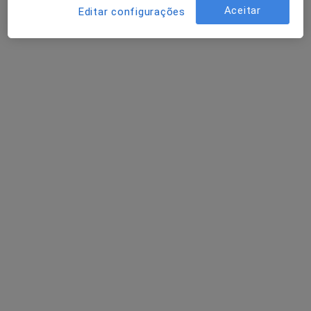
Médico de família
Aceitar
Editar configurações
8 opiniões
Av de Roma,72,1º Dtº frente, Lisboa
•
Mapa
Consultório privado
Primeira consulta Medicina Geral e Familiar
50 €
Esse especialista não oferece agendamento online para esse endereço.
Solicite um atendimento
Dra. Fátima Serras Nunes
Médico de família