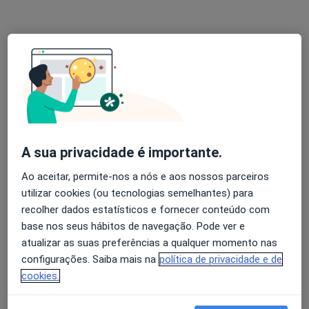
Médico de família, Médico estético, Clínico geral
34 opiniões
Rua Adriano Correia de Oliveira, Lisboa
•
Mapa
Medical One - Centro Clínico
Consulta online
35 €
Esse especialista não oferece agendamento online para esse endereço.
Solicite um atendimento
A sua privacidade é importante.
Ao aceitar, permite-nos a nós e aos nossos parceiros
utilizar cookies (ou tecnologias semelhantes) para
recolher dados estatísticos e fornecer conteúdo com
base nos seus hábitos de navegação. Pode ver e
atualizar as suas preferências a qualquer momento nas
configurações. Saiba mais na
política de privacidade e de
cookies.
Dr. Manuel José Ribeiro de Freitas