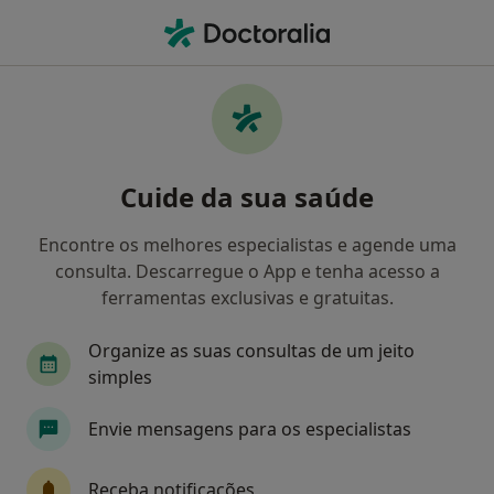
Men
Médico De Família • Almada, Lisboa
Filters
Mapa
Médicos de família em Almada
Cuide da sua saúde
Como classificamos os resultados
Encontre os melhores especialistas e agende uma
consulta. Descarregue o App e tenha acesso a
ferramentas exclusivas e gratuitas.
Organize as suas consultas de um jeito
simples
Envie mensagens para os especialistas
Dr. Diogo Barata de Almeida
Médico de família, Clínico geral
Receba notificações