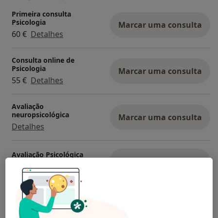
Primeira consulta
Psicologia
Marcar uma consulta
60 €
Detalhes
Consulta online de
Psicologia
Marcar uma consulta
55 €
Detalhes
Avaliação
neuropsicológica
Marcar uma consulta
Detalhes
Avaliação Psicológica
Marcar uma consulta
Detalhes
Como mostramos os preços?