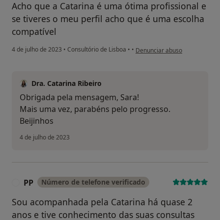
Acho que a Catarina é uma ótima profissional e
se tiveres o meu perfil acho que é uma escolha
compatível
na opinião do utilizador Sara C.
4 de julho de 2023
•
Consultório de Lisboa
•
•
Denunciar abuso
Dra. Catarina Ribeiro
Obrigada pela mensagem, Sara!
Mais uma vez, parabéns pelo progresso.
Beijinhos
4 de julho de 2023
PP
Número de telefone verificado
P
Sou acompanhada pela Catarina há quase 2
anos e tive conhecimento das suas consultas