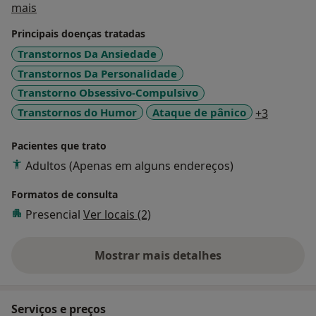
Sobre mim
mais
investigação e ensaios clínicos.
Principais doenças tratadas
Transtornos Da Ansiedade
Transtornos Da Personalidade
Transtorno Obsessivo-Compulsivo
a11y_sr_
Transtornos do Humor
Ataque de pânico
+3
Pacientes que trato
Adultos (Apenas em alguns endereços)
Formatos de consulta
Presencial
Ver locais (2)
Mostrar mais detalhes
sobre a experiência
Serviços e preços