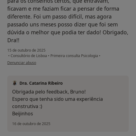
para os conselhos certos, que entravam,
ficavam e me faziam ficar a pensar de forma
diferente. Foi um passo difícil, mas agora
passado uns meses posso dizer que foi sem
dúvida o melhor que podia ter dado! Obrigado,
Dra!!
15 de outubro de 2025
•
Consultório de Lisboa
•
Primeira consulta Psicologia
•
na opinião do utilizador Bruno
Denunciar abuso
Dra. Catarina Ribeiro
Obrigada pelo feedback, Bruno!
Espero que tenha sido uma experiência
construtiva :)
Beijinhos
16 de outubro de 2025