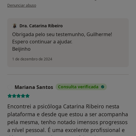
na opinião do utilizador Guilherme Patrão
Denunciar abuso
Dra. Catarina Ribeiro
Obrigada pelo seu testemunho, Guilherme!
Espero continuar a ajudar.
Beijinho
1 de dezembro de 2024
Mariana Santos
Consulta verificada
M
Encontrei a psicóloga Catarina Ribeiro nesta
plataforma e desde que estou a ser acompanha
pela mesma, tenho notado imensos progressos
a nível pessoal. É uma excelente profissional e