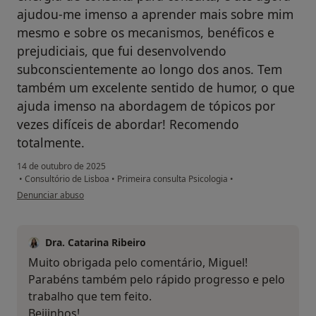
ajudou-me imenso a aprender mais sobre mim
mesmo e sobre os mecanismos, benéficos e
prejudiciais, que fui desenvolvendo
subconscientemente ao longo dos anos. Tem
também um excelente sentido de humor, o que
ajuda imenso na abordagem de tópicos por
vezes difíceis de abordar! Recomendo
totalmente.
14 de outubro de 2025
•
Consultório de Lisboa
•
Primeira consulta Psicologia
•
na opinião do utilizador Miguel Jorge
Denunciar abuso
Dra. Catarina Ribeiro
Muito obrigada pelo comentário, Miguel!
Parabéns também pelo rápido progresso e pelo
trabalho que tem feito.
Beijinhos!