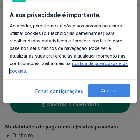
A sua privacidade é importante.
Consultórios (2)
Ao aceitar, permite-nos a nós e aos nossos parceiros
Morada 1
Morada 2
utilizar cookies (ou tecnologias semelhantes) para
recolher dados estatísticos e fornecer conteúdo com
base nos seus hábitos de navegação. Pode ver e
Consultório de Lisboa
atualizar as suas preferências a qualquer momento nas
Campo Grande 35, 10ºB,
Lisboa
1700-087
configurações. Saiba mais na
política de privacidade e de
cookies.
Ampliar o mapa
abre num novo separador
Aceitar
Editar configurações
Disponibilidade
Mostrar o calendário
Modalidades de pagamento (visitas privadas)
Dinheiro