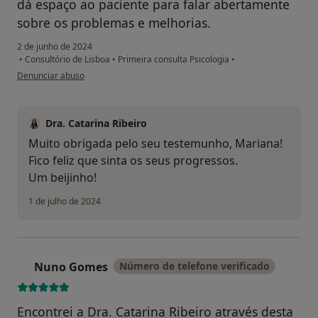
dá espaço ao paciente para falar abertamente
sobre os problemas e melhorias.
2 de junho de 2024
•
Consultório de Lisboa
•
Primeira consulta Psicologia
•
na opinião do utilizador Mariana Santos
Denunciar abuso
Dra. Catarina Ribeiro
Muito obrigada pelo seu testemunho, Mariana!
Fico feliz que sinta os seus progressos.
Um beijinho!
1 de julho de 2024
Nuno Gomes
Número de telefone verificado
N
Encontrei a Dra. Catarina Ribeiro através desta