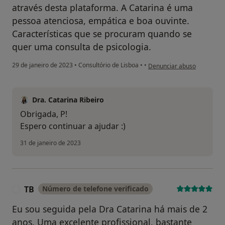
através desta plataforma. A Catarina é uma
pessoa atenciosa, empática e boa ouvinte.
Características que se procuram quando se
quer uma consulta de psicologia.
na opinião do utilizador PP
29 de janeiro de 2023
•
Consultório de Lisboa
•
•
Denunciar abuso
Dra. Catarina Ribeiro
Obrigada, P!
Espero continuar a ajudar :)
31 de janeiro de 2023
TB
Número de telefone verificado
T
Eu sou seguida pela Dra Catarina há mais de 2
anos. Uma excelente profissional, bastante