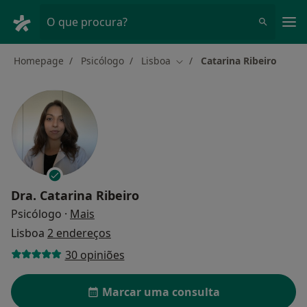
Men
O que procura?
Homepage
Psicólogo
Lisboa
Catarina Ribeiro
Mudar de cidade
Dra.
Catarina Ribeiro
sobre as especializações
Psicólogo
·
Mais
Lisboa
2 endereços
30 opiniões
Marcar uma consulta