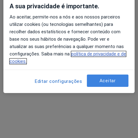
A sua privacidade é importante.
Ao aceitar, permite-nos a nós e aos nossos parceiros
utilizar cookies (ou tecnologias semelhantes) para
recolher dados estatísticos e fornecer conteúdo com
base nos seus hábitos de navegação. Pode ver e
atualizar as suas preferências a qualquer momento nas
configurações. Saiba mais na
política de privacidade e de
Hospital Cuf Infante Santo
cookies.
·
Mais
Alergologista, Anestesiologista, Cardiologista
484 opiniões
Aceitar
Editar configurações
Av. Infante Santo, 34, Lisboa
•
Mapa
Hospital Cuf Infante Santo
Cirurgia refrativa
Preço não disponível
Mostrar mais serviços
Nenhum profissional neste centro médico tem consultas disponíveis
Mostrar perfil