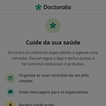
Men
Cirurgia Refrativa • Lisboa, Lisboa
Filters
• 1
Mapa
Cirurgia refrativa, Lisboa
Cuide da sua saúde
Como classificamos os resultados
Encontre os melhores especialistas e agende uma
consulta. Descarregue o App e tenha acesso a
Qual é a especialização que procura?
ferramentas exclusivas e gratuitas.
Oftalmologista
Anestesiologista
Cardiolo
Organize as suas consultas de um jeito
simples
Envie mensagens para os especialistas
Receba notificações