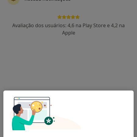
Hospital Da Ordem Terceira
Avaliação dos usuários: 4,6 na Play Store e 4,2 na
·
Mais
Anestesiologista, Cardiologista, Cirurgião geral
Apple
115 opiniões
R. Serpa Pinto 7, Lisboa
•
Mapa
Hospital Da Ordem Terceira
Cirurgia refrativa
Preço não disponível
Mostrar mais serviços
Dr. Martin Lorenzetti
Nenhum profissional neste centro médico tem consultas disponíveis
Mostrar perfil