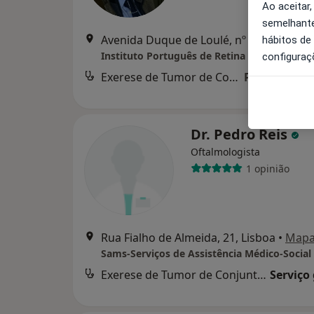
Ao aceitar,
semelhante
Avenida Duque de Loulé, n
hábitos de
Instituto Português de Retina
configuraç
Exerese de Tumor de Conjuntiva
Preço não di
Dr. Pedro Reis
Oftalmologista
1 opinião
Rua Fialho de Almeida, 21, Lisboa
•
Map
Exerese de Tumor de Conjuntiva
Serviço