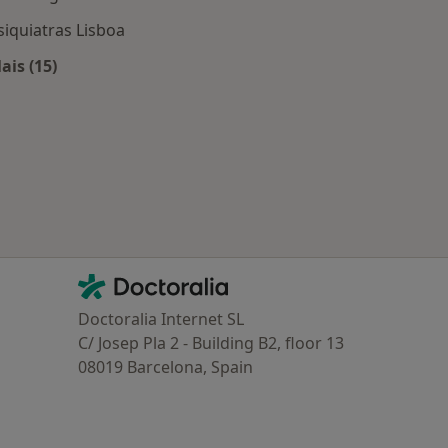
siquiatras Lisboa
ais (15)
Lisboa
Mais na categoria: Os médicos mais procurados
Contacto
Doctoralia - Homepage
Doctoralia Internet SL
C/ Josep Pla 2 - Building B2, floor 13
08019 Barcelona, Spain