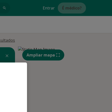
Entrar
É médico?
sultados
Ampliar mapa
Segunda-feira
Ter,
Qua
10 Ago
11 Ago
12 Ago