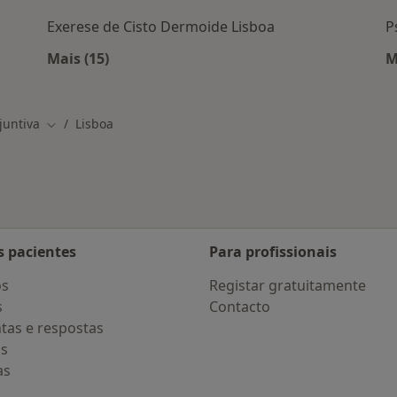
Exerese de Cisto Dermoide Lisboa
P
Mais (15)
M
em Lisboa
Mais na categoria: Serviços relacionados em 
juntiva
Lisboa
Mudar de cidade
s pacientes
Para profissionais
os
Registar gratuitamente
s
Contacto
tas e respostas
os
as