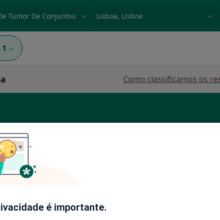
dade, doença ou nome
p. ex. Lisboa
1
oa
Como classificamos os re
ta
Hoje
Amanhã
Sáb,
Dom,
6 Ago
7 Ago
8 Ago
9 Ago
rivacidade é importante.
O agendamento online não está