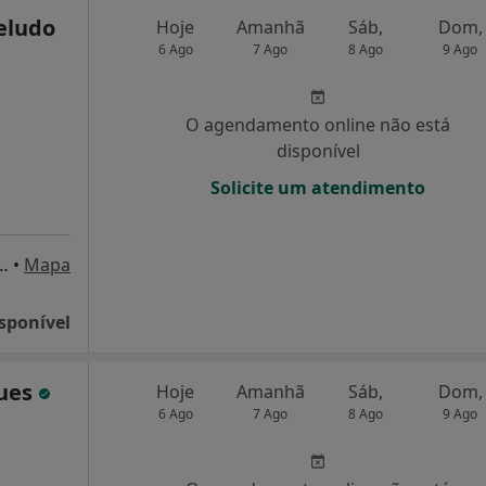
eludo
Hoje
Amanhã
Sáb,
Dom,
6 Ago
7 Ago
8 Ago
9 Ago
O agendamento online não está
disponível
Solicite um atendimento
elo, 35 - 3º Dt.º - Edf. Imaviz, Lisboa
•
Mapa
sponível
gues
Hoje
Amanhã
Sáb,
Dom,
6 Ago
7 Ago
8 Ago
9 Ago