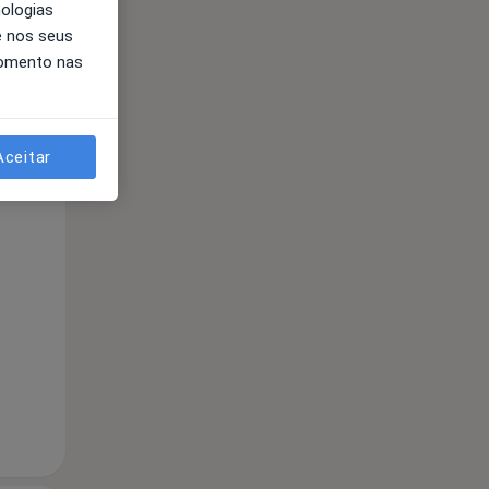
nologias
e nos seus
momento nas
Aceitar
Segunda-feira
Ter,
Qua
10 Ago
11 Ago
12 Ago