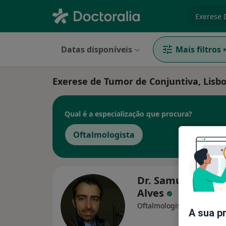
especiali
Datas disponíveis
Mais filtros
•
Exerese de Tumor de Conjuntiva, Lisb
Qual é a especialização que procura?
Oftalmologista
Dr. Samuel Baptis
Alves
Oftalmologista
A sua p