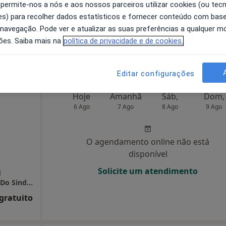
 permite-nos a nós e aos nossos parceiros utilizar cookies (ou tec
disponível
s) para recolher dados estatísticos e fornecer conteúdo com bas
º 5, 2° C, Lisboa
•
Mapa
Solicite um atendimento
 navegação. Pode ver e atualizar as suas preferências a qualquer 
ões. Saiba mais na
política de privacidade e de cookies.
sponível
Editar configurações
Hoje
Amanhã
Sáb,
Dom,
6 Ago
7 Ago
8 Ago
9 Ago
O agendamento online não está
disponível
a
Solicite um atendimento
Sams-Serviços de Assistência Médico-Social Do Sindicato Dos Bancários Do Sul E Ilhas
 gratuito