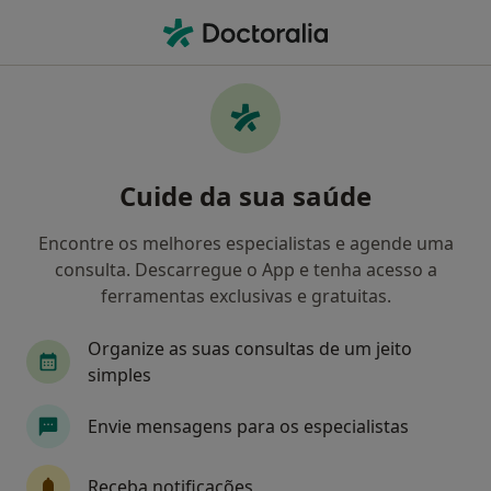
Men
Facectomia Para Implante De Lente Intrãocular • Lisboa, Lisboa
Filters
• 1
Mapa
Facectomia para Implante de Lente
Cuide da sua saúde
Intrãocular, Lisboa
Como classificamos os resultados
Encontre os melhores especialistas e agende uma
consulta. Descarregue o App e tenha acesso a
ferramentas exclusivas e gratuitas.
Qual é a especialização que procura?
Organize as suas consultas de um jeito
Oftalmologista
Anestesiologista
Cardiolo
simples
Envie mensagens para os especialistas
Receba notificações