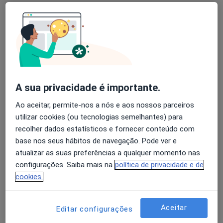
Dra. Helena Valente
Oftalmologista
4 opiniões
A sua privacidade é importante.
Morada 1
Morada 2
Ao aceitar, permite-nos a nós e aos nossos parceiros
utilizar cookies (ou tecnologias semelhantes) para
Avenida General Norton Matos 71, Algés
•
Mapa
recolher dados estatísticos e fornecer conteúdo com
Quadrantes - Clínica Médica E Diagnóstico
base nos seus hábitos de navegação. Pode ver e
Facectomia para Implante de Lente Intrãocular
Preço não disponível
atualizar as suas preferências a qualquer momento nas
configurações. Saiba mais na
política de privacidade e de
Esse especialista não oferece agendamento online para esse endereço.
cookies.
Solicite um atendimento
Aceitar
Editar configurações